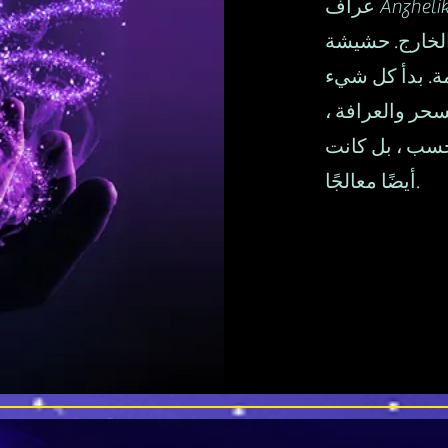
عراف Anzhelika Vishnevskaya هو أفضل عراف في أبو ظبي
 الخارج. حشيشة
ة. بدأ كل شيء
سحر والعرافة ،
فحسب ، بل كانت
أيضًا معالجًا.