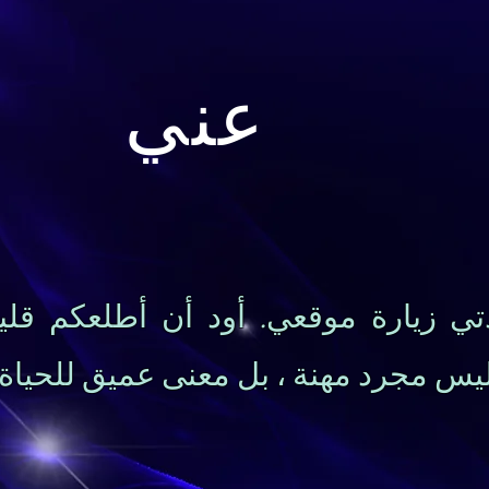
عني
ي زيارة موقعي. أود أن أطلعكم قليل
ليس مجرد مهنة ، بل معنى عميق للحيا