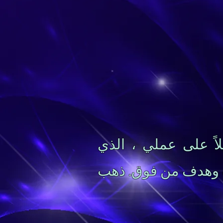
اً على عملي ، الذي
ة وهدف من فوق. ذهب