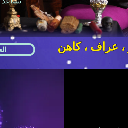
 عراف ، كاهن
الع