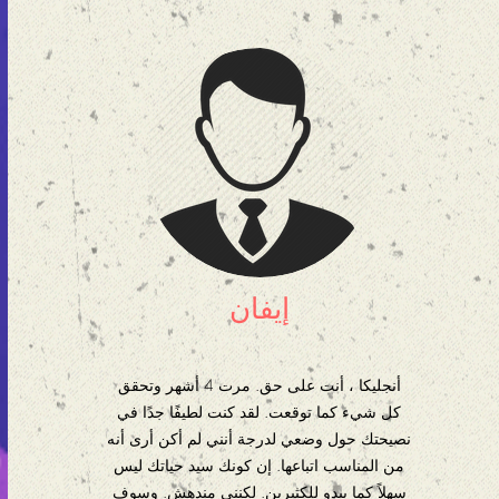
إيفان
أنجليكا ، أنت على حق. مرت 4 أشهر وتحقق
كل شيء كما توقعت. لقد كنت لطيفًا جدًا في
نصيحتك حول وضعي لدرجة أنني لم أكن أرى أنه
من المناسب اتباعها. إن كونك سيد حياتك ليس
سهلاً كما يبدو للكثيرين. لكنني مندهش. وسوف