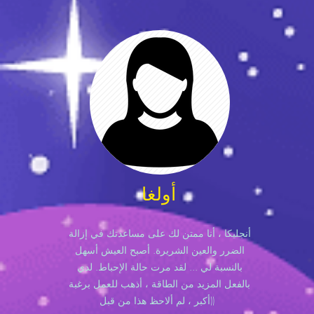
أولغا
أنجليكا ، أنا ممتن لك على مساعدتك في إزالة
الضرر والعين الشريرة. أصبح العيش أسهل
بالنسبة لي ... لقد مرت حالة الإحباط. لدي
بالفعل المزيد من الطاقة ، أذهب للعمل برغبة
أكبر ، لم ألاحظ هذا من قبل))