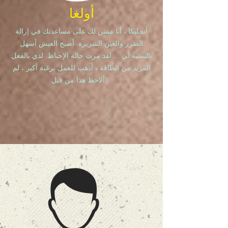
أولغا
أنجليكا ، أنا ممتن لك على مساعدتك في إزالة
الضرر والعين الشريرة. أصبح العيش أسهل
بالنسبة لي ... لقد مرت حالة الإحباط. لدي بالفعل
المزيد من الطاقة ، أذهب للعمل برغبة أكبر ، لم
ألاحظ هذا من قبل))