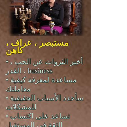
مستبصر ، عراف ،
كاهن
• أخبر الثروات عن الحب ،
القدر ، business
• مساعدة لمعرفة كيفية
معاملتك
• سأحدد الأسباب الحقيقية
للمشكلات
• تساعد على اكتساب
الثقة في المستقبل