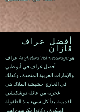
أفضل عراف
قازان
عراف Anzhelika Vishnevskaya هو
أفضل عراف في أبو ظبي
والإمارات العربية المتحدة ، وكذلك
في الخارج. حشيشة الملاك هي
غجرية من عائلة دوشكيشي
القديمة. بدأ كل شيء منذ الطفولة
المبكرة ، وكانوا مكرسين لسر