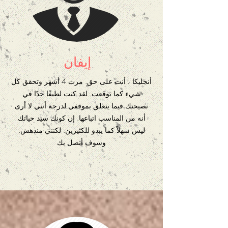
إيفان
أنجليكا ، أنت على حق. مرت 4 أشهر وتحقق كل
شيء كما توقعت. لقد كنت لطيفًا جدًا في
نصيحتك فيما يتعلق بموقفي لدرجة أنني لا أرى
أنه من المناسب اتباعها. إن كونك سيد حياتك
ليس سهلاً كما يبدو للكثيرين. لكنني مندهش.
وسوف أتصل بك