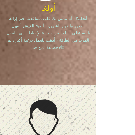
أولغا
أنجليكا ، أنا ممتن لك على مساعدتك في إزالة
الضرر والعين الشريرة. أصبح العيش أسهل
بالنسبة لي ... لقد مرت حالة الإحباط. لدي بالفعل
المزيد من الطاقة ، أذهب للعمل برغبة أكبر ، لم
ألاحظ هذا من قبل))