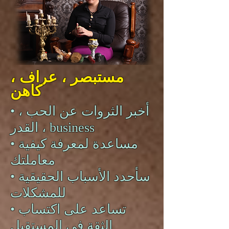
مستبصر ، عراف ،
كاهن
• أخبر الثروات عن الحب ،
القدر ، business
• مساعدة لمعرفة كيفية
معاملتك
• سأحدد الأسباب الحقيقية
للمشكلات
• تساعد على اكتساب
الثقة في المستقبل