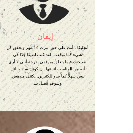
إيفان
أنجليكا ، أنت على حق. مرت 4 أشهر وتحقق كل
شيء كما توقعت. لقد كنت لطيفًا جدًا في
نصيحتك فيما يتعلق بموقفي لدرجة أنني لا أرى
أنه من المناسب اتباعها. إن كونك سيد حياتك
ليس سهلاً كما يبدو للكثيرين. لكنني مندهش.
وسوف أتصل بك