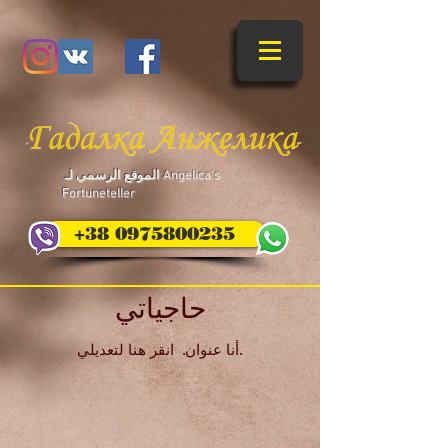
​ الموقع الرسمي لـ Angelica's
Fortuneteller
+38 0975800235
حاجياتي
أنا عنوان. ​ انقر هنا لتعديلي.