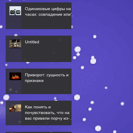
Одинаковые цифры на
часах: совпадение или?
Untitled
Приворот: сущность и
признаки
Как понять и
почувствовать, что на
вас привели порчу из-за
сил магических
ритуалов?