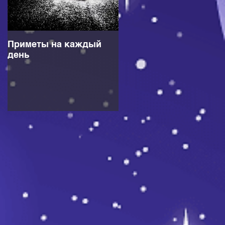
о
Приметы на каждый
о
день