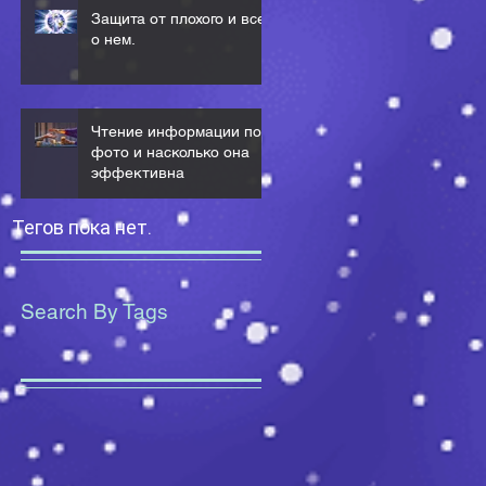
Защита от плохого и все
о нем.
Чтение информации по
фото и насколько она
эффективна
Тегов пока нет.
Search By Tags