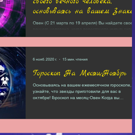
своего вечного человека,
основываясь на вашем Знаке
Зодиака
Овен (С 21 марта по 19 апреля) Вы найдете своег
вечного человека, когда перестанете импульсивн
звонить своим бывшим всякий раз, когда...
6 нояб. 2020 г.
15 мин. чтения
Гороскоп На Месяц-Ноябрь
Основываясь на вашем ежемесячном гороскопе,
узнайте, что звезды приготовили для вас в
октябре! Гороскоп на месяц-Овен Когда вы
переходите...