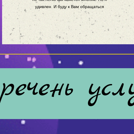
удивлен. И буду к Вам обращаться
речень усл