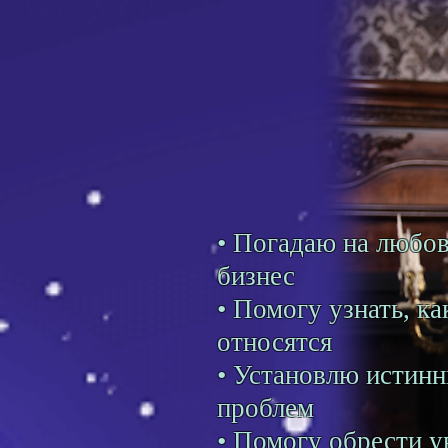
• Погадаю на любовь
бизнес
• Помогу узнать, ка
относятся
• Установлю истин
проблем
• Помогу обрести у