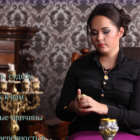
, судьбу,
к к вам
ные причины
веренность в