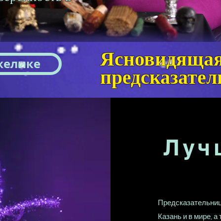
Ясновидящая,
желике
предсказател
Луч
Предсказательниц
Казань и в мире, 