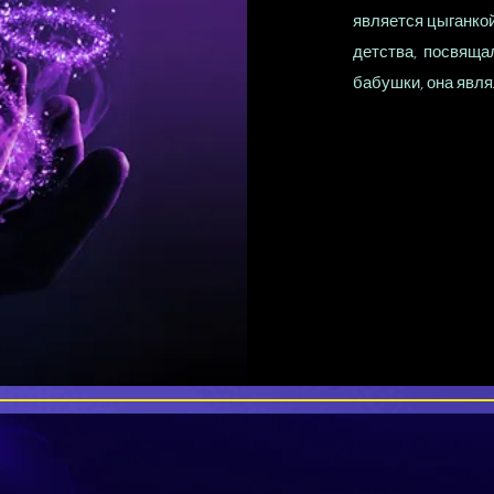
является цыганкой
детства, посвящал
бабушки, она явля