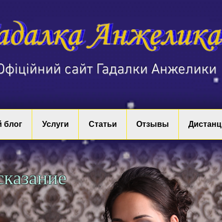
​Офіційний сайт Гадалки Анжелики
 блог
Услуги
Статьи
Отзывы
Дистанц
сказание