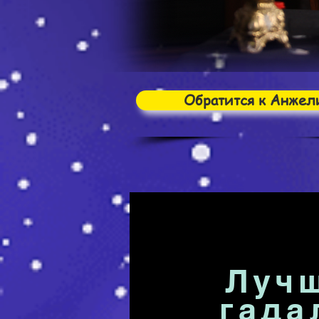
Обратится к Анжел
Луч
гада