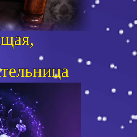
щая,
ательница