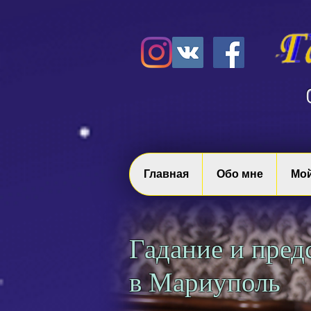
Главная
Обо мне
Мой
Гадание и пред
в Мариуполь