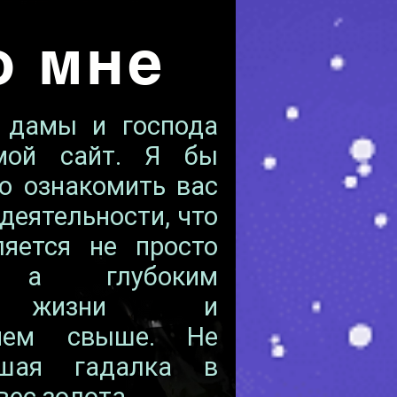
о мне
, дамы и господа
мой сайт. Я бы
о ознакомить вас
деятельности, что
яется не просто
й а глубоким
м жизни и
нием свыше. Не
ошая гадалка в