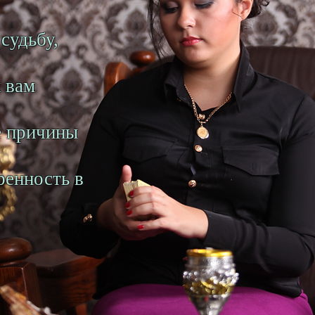
судьбу,
к вам
е причины
ренность в