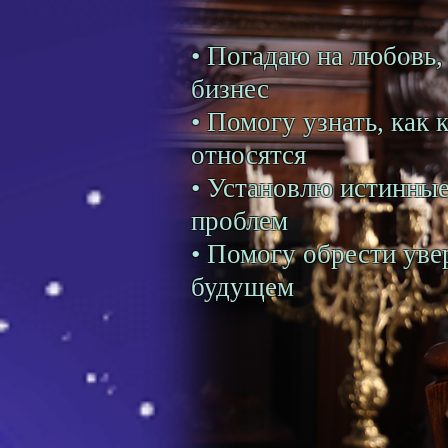
• Погадаю на любовь, 
бизнес
• Помогу узнать, как 
относятся
• Установлю истинны
проблем
• Помогу обрести уве
будущем