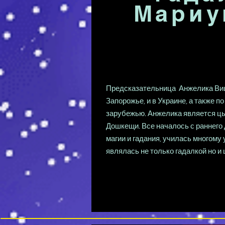
Мариу
Предсказательница Анжелика Виш
Запорожье, и в Украине, а также п
зарубежью. Анжелика является цы
Дошкещи. Все началось с раннего 
магии и гадания, училась многому 
являлась не только гадалкой но и