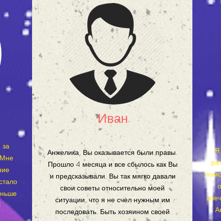
Иван
 за
Я
Анжелика, Вы оказывается были правы.
 Мне
ра
Прошло 4 месяца и все сбылось как Вы
ние
помо
и предсказывали. Вы так мягко давали
стало
о
свои советы относительно моей
аньше
впе
ситуации, что я не счел нужным им
А
последовать. Быть хозяином своей