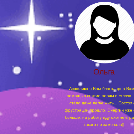
Ольга
Анжелика я Вам благодарна Вам
помощь в снятие порчы и сглаза.
стало даже легче жить... Состоя
фрустрации прошло. Энергии уже 
больше, на работу иду охотней, р
такого не замечала))