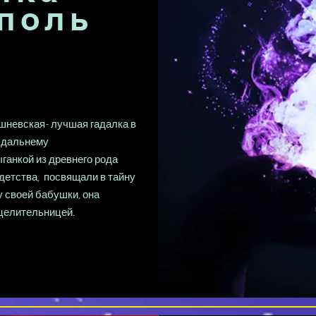
поль
невская- лучшая гадалка в
о дальнему
ганкой из древнего рода
детства, посвящали в тайну
у своей бабушки, она
 целительницей.