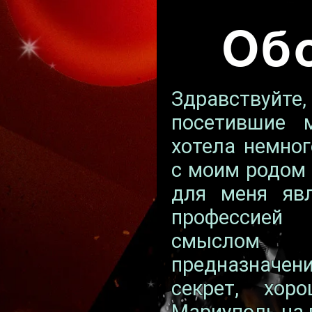
Об
Здравствуйте
посетившие 
хотела немног
с моим родом 
для меня явл
профессие
смысло
предназначе
секрет, хор