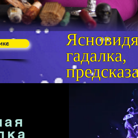
Ясновидя
ике
гадалка,
предсказ
шая
лка