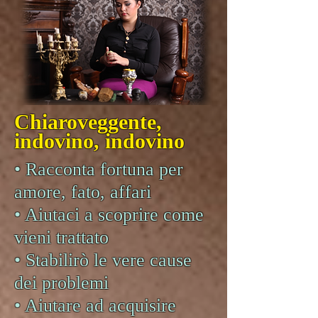
Chiaroveggente,
indovino, indovino
• Racconta fortuna per
amore, fato, affari
• Aiutaci a scoprire come
vieni trattato
• Stabilirò le vere cause
dei problemi
• Aiutare ad acquisire