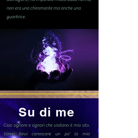
non era una chiromante ma anche una
guaritrice.
Su di me
Ciao signore e signori che visitano il mio sito.
Vorrei farvi conoscere un po' la mia