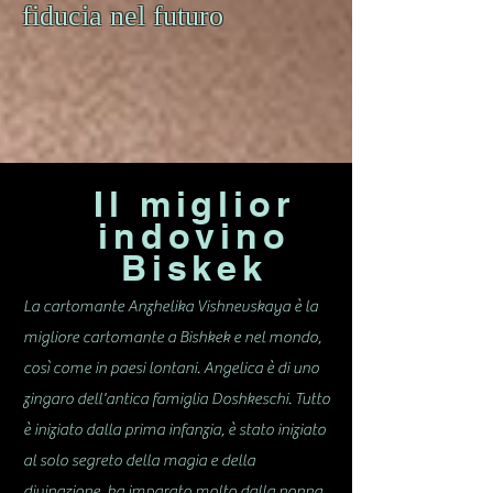
fiducia nel futuro
Il miglior
indovino
Biskek
La cartomante Anzhelika Vishnevskaya è la
migliore cartomante a Bishkek e nel mondo,
così come in paesi lontani. Angelica è di uno
zingaro dell'antica famiglia Doshkeschi. Tutto
è iniziato dalla prima infanzia, è stato iniziato
al solo segreto della magia e della
divinazione, ha imparato molto dalla nonna,