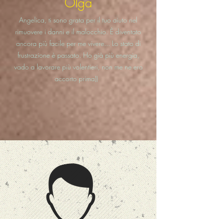
Olga
Angelica, ti sono grata per il tuo aiuto nel
rimuovere i danni e il malocchio. È diventato
ancora più facile per me vivere... Lo stato di
frustrazione è passato. Ho già più energia,
vado a lavorare più volentieri, non me ne ero
accorto prima))