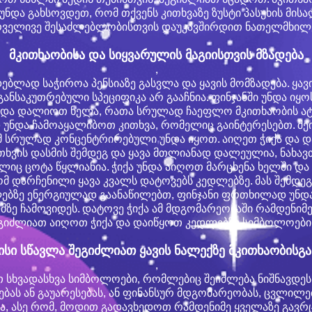
უნდა გახსოვდეთ, რომ თქვენს კითხვაზე ზუსტი პასუხის მის
რველივე შესაძლებლობისთვის დაუკავშირდით ნათელმხილ
მკითხაობისა და სიყვარულის მაგიისთვის მზადება
,
ებლად საჭიროა პენსიაზე გასვლა და ყავის მომზადება. ყა
 განსაკუთრებული სპეციფიკა არ გააჩნია. ფინჯანში უნდა ი
ა უნდა დალიოთ ნელა, რათა სრულად ჩაეფლო მკითხაობის ა
 უნდა ჩამოაყალიბოთ კითხვა, რომელიც გაინტერესებთ. შ
მ სრულად კონცენტრირებული უნდა იყოთ. აიღეთ ჭიქა და დ
ითხვის დასმის შემდეგ და ყავა მთლიანად დალეულია, ნა
ელიც ცოტა წყლიანია. ჭიქა უნდა აიღოთ მარცხენა ხელში დ
მ დარჩენილი ყავა კვალს დატოვებს კედლებზე. მას შემდეგ
ლებზე ენერგიულად გაანაწილებთ, ფინჯანი ფრთხილად უნდა
ზე ჩამოვიდეს. დატოვე ჭიქა ამ მდგომარეობაში რამდენიმე
ეგიძლიათ აიღოთ ჭიქა და დაიწყოთ კედლებზე სიმბოლოების
ისი სწავლა შეგიძლიათ ყავის ნალექზე მკითხაობისგა
,
 სხვადასხვა სიმბოლოები, რომლებიც შეიძლება ნიშნავდეს
ბას ან გაუარესებას, ან ფინანსურ მდგომარეობას, ცვლილ
ა, ასე რომ, მოდით გადავხედოთ რამდენიმე ყველაზე გავრ