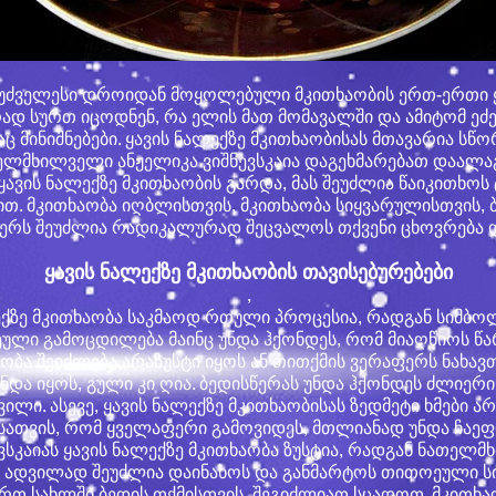
ა უძველესი დროიდან მოყოლებული მკითხაობის ერთ-ერთ
რად სურთ იცოდნენ, რა ელის მათ მომავალში და ამიტომ ეძ
 მინიშნებები. ყავის ნალექზე მკითხაობისას მთავარია სწო
ელმხილველი ანჟელიკა ვიშნევსკაია დაგეხმარებათ დაალაგ
 ყავის ნალექზე მკითხაობის გარდა, მას შეუძლია წაიკითხო
ით. მკითხაობა იღბლისთვის, მკითხაობა სიყვარულისთვის,
ერს შეუძლია რადიკალურად შეცვალოს თქვენი ცხოვრება და
ყავის ნალექზე მკითხაობის თავისებურებები
,
ექზე მკითხაობა საკმაოდ რთული პროცესია, რადგან სიმბოლ
ეული გამოცდილება მაინც უნდა ჰქონდეს, რომ მიაღწიოს წა
ობა შეიძლება არაზუსტი იყოს ან თითქმის ვერაფერს ნახავთ
ნდა იყოს, გული კი ღია. ბედისწერას უნდა ჰქონდეს ძლიერი 
ი. ასევე, ყავის ნალექზე მკითხაობისას ზედმეტი ხმები არ
მისათვის, რომ ყველაფერი გამოვიდეს, მთლიანად უნდა ჩა
ევსკაიას ყავის ნალექზე მკითხაობა ზუსტია, რადგან ნათელმ
ას ადვილად შეუძლია დაინახოს და განმარტოს თითოეული ს
რთ სახლში ბედის თქმისთვის, შეგიძლიათ სცადოთ. მკითხაო