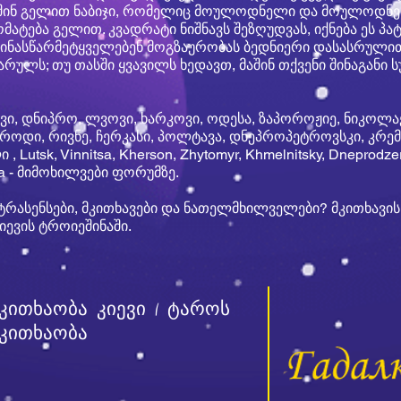
აშინ გელით ნაბიჯი, რომელიც მოულოდნელი და მოულოდნელი
მატება გელით. კვადრატი ნიშნავს შეზღუდვას, იქნება ეს პა
ინასწარმეტყველებენ მოგზაურობას ბედნიერი დასასრულით,
ვარულს; თუ თასში ყვავილს ხედავთ, მაშინ თქვენი შინაგანი 
ევი, დნიპრო, ლვოვი, ხარკოვი, ოდესა, ზაპოროჟიე, ნიკოლაე
ოროდი, რივნე, ჩერკასი, პოლტავა, დნეპროპეტროვსკი, კრემ
utsk, Vinnitsa, Kherson, Zhytomyr, Khmelnitsky, Dneprodze
kva - მიმოხილვები ფორუმზე.
ტრასენსები, მკითხავები და ნათელმხილველები? მკითხავი
იევის ტროიეშინაში.
კითხაობა კიევი | ტაროს
კითხაობა