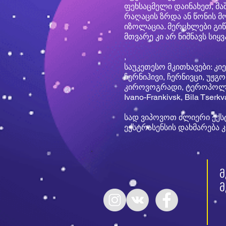
ფეხსაცმელი დაინახეთ, მ
რაღაცის ზრდა ან წონის მო
იზოლაცია. მერცხლები გიწ
მთვარე კი არ ნიშნავს სიყ
,
საუკეთესო მკითხავები: კი
ჩერნიჰივი, ჩერნივცი, უჟგ
კიროვოგრადი, ტეროპოლი , L
Ivano-Frankivsk, Bila Tser
სად ვიპოვოთ ძლიერი ექს
ექსტრასენსის დახმარება კ
მ
მ