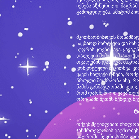
იქნება აღწერილი, მაგრამ 
გამოცდილება, ამიტომ პი
,
მკითხაობისთვის მოსამზად
საკმაოდ მარტივია და მას
სუფრის კოვზი ყავა. ყავ
დალევის შემდეგ მკაფიოდ
თვალების დახუჭვა, მაგრა
კონკრეტული შეკითხვა. კ
ყავის ნალექი რჩება, რომ
წრიული მოძრაობა ისე, რო
წამის განმავლობაში კედ
რომ დარჩენილი ყავა თეფშ
ორი-სამი წუთის შემდეგ შ
,
რ
თქვენ შეგიძლიათ იხილოთ
ჯანმრთელობის გაუმჯობესე
სფეროში. ბევრი სიმბოლო