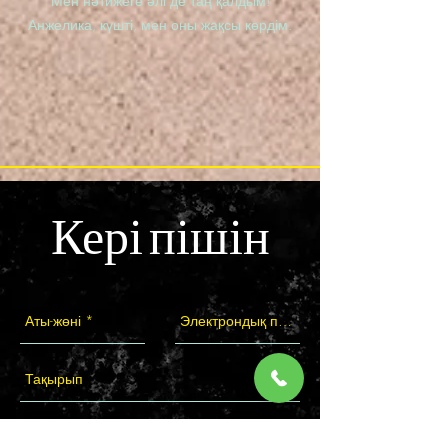
Мен нәтижеге әлі де таң қалдым!
Анжелика, күшті, мен оны жақсы көрдім.
Кері пішін