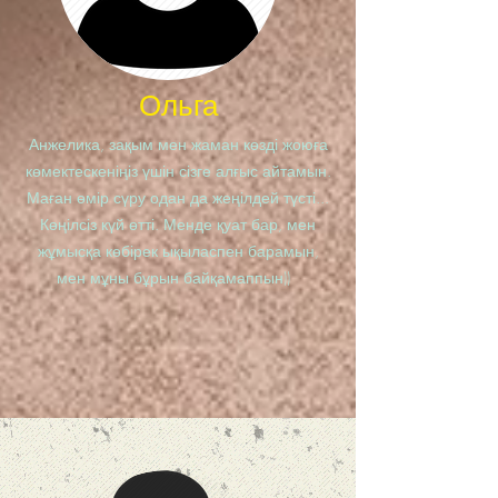
Ольга
Анжелика, зақым мен жаман көзді жоюға
көмектескеніңіз үшін сізге алғыс айтамын.
Маған өмір сүру одан да жеңілдей түсті...
Көңілсіз күй өтті. Менде қуат бар, мен
жұмысқа көбірек ықыласпен барамын,
мен мұны бұрын байқамаппын))