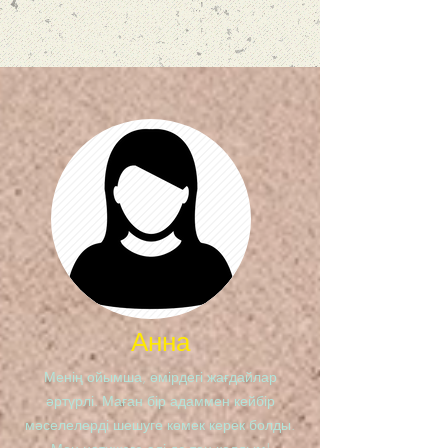
Анна
Менің ойымша, өмірдегі жағдайлар
әртүрлі. Маған бір адаммен кейбір
мәселелерді шешуге көмек керек болды.