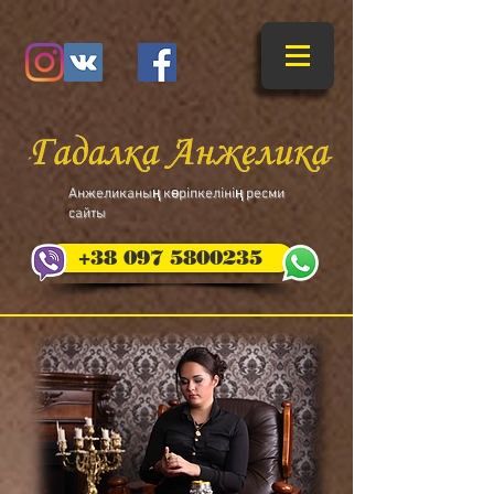
​Анжеликаның көріпкелінің ресми
сайты
+38 097 5800235