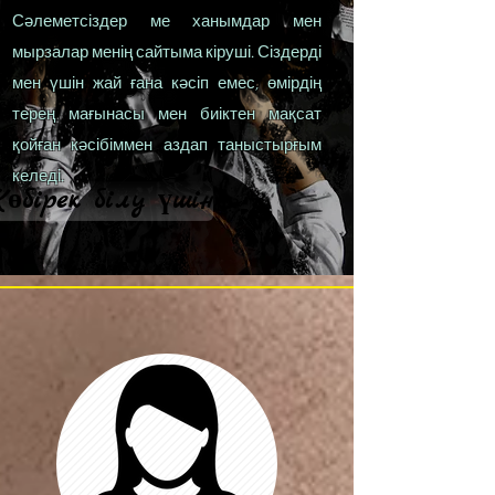
Сәлеметсіздер ме ханымдар мен
мырзалар менің сайтыма кіруші. Сіздерді
мен үшін жай ғана кәсіп емес, өмірдің
терең мағынасы мен биіктен мақсат
қойған кәсібіммен аздап таныстырғым
келеді.
өбірек білу үшін