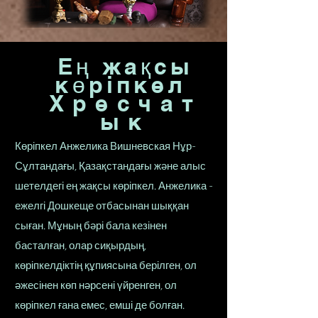
Ең жақсы
көріпкел
Хресчат
ык
Көріпкел Анжелика Вишневская Нұр-
Сұлтандағы, Қазақстандағы және алыс
шетелдегі ең жақсы көріпкел. Анжелика -
ежелгі Дошкеще отбасынан шыққан
сыған. Мұның бәрі бала кезінен
басталған, олар сиқырдың,
көріпкелдіктің құпиясына берілген, ол
әжесінен көп нәрсені үйренген, ол
көріпкел ғана емес, емші де болған.