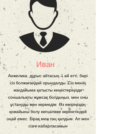
Иван
Анжелика, дұрыс айтасың 4 ай өтті, бәрі
сіз болжағандай орындалды. Сіз менің
жағдайыма қатысты кеңестеріңізде
соншалықты жұмсақ болдыңыз, мен оны
ұстануды жөн көрмедім. Өз өміріңіздің
қожайыны болу көпшілікке көрінетіндей
оңай емес. Бірақ мен таң қалдым. Ал мен
сізге хабарласамын