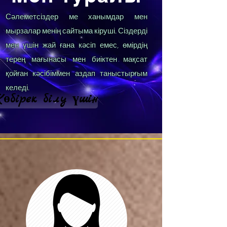
Сәлеметсіздер ме ханымдар мен
мырзалар менің сайтыма кіруші. Сіздерді
мен үшін жай ғана кәсіп емес, өмірдің
терең мағынасы мен биіктен мақсат
қойған кәсібіммен аздап таныстырғым
келеді.
өбірек білу үшін