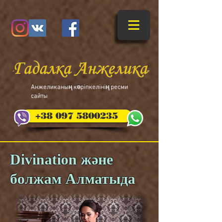
​Анжеликаның көріпкелінің ресми
сайты
+38 097 5800235
Divination және
болжам Алматыда