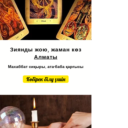
Зиянды жою, жаман көз
Алматы
Махаббат сиқыры, ата-баба қарғысы
Көбірек білу үшін