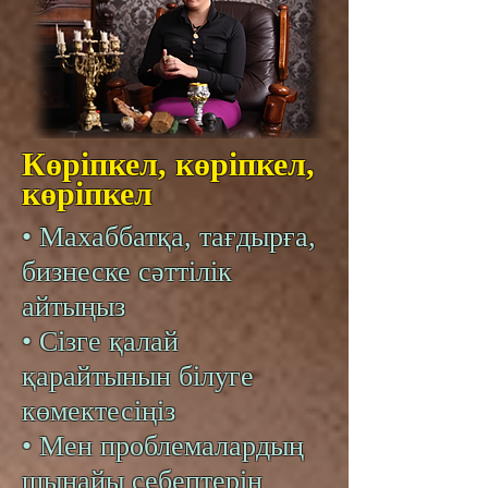
Көріпкел, көріпкел,
көріпкел
• Махаббатқа, тағдырға,
бизнеске сәттілік
айтыңыз
• Сізге қалай
қарайтынын білуге
көмектесіңіз
• Мен проблемалардың
шынайы себептерін