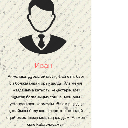
Иван
Анжелика, дұрыс айтасың 4 ай өтті, бәрі
сіз болжағандай орындалды. Сіз менің
жағдайыма қатысты кеңестеріңізде
жұмсақ болғаныңыз сонша, мен оны
ұстануды жөн көрмедім. Өз өміріңіздің
қожайыны болу көпшілікке көрінетіндей
оңай емес. Бірақ мен таң қалдым. Ал мен
сізге хабарласамын