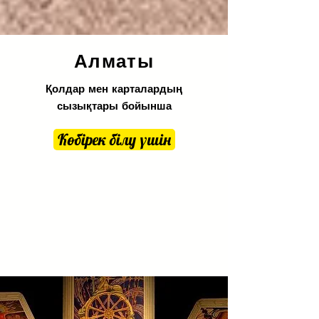
Алматы
Қолдар мен карталардың
сызықтары бойынша
Көбірек білу үшін