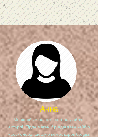
Анна
Менің ойымша, өмірдегі жағдайлар
әртүрлі. Бірде маған бір адаммен кейбір
мәселелерді шешуге көмек керек болды.