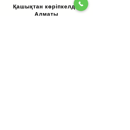
Қашықтан көріпкелдік
Алматы
Қолдар мен карталардың сызықтары
бойынша
Көбірек білу үшін
Алматыдағы
сиқырлы