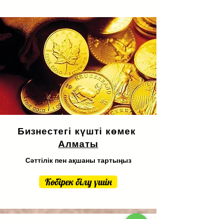
Бизнестегі күшті көмек
Алматы
Сәттілік пен ақшаны тартыңыз
Көбірек білу үшін