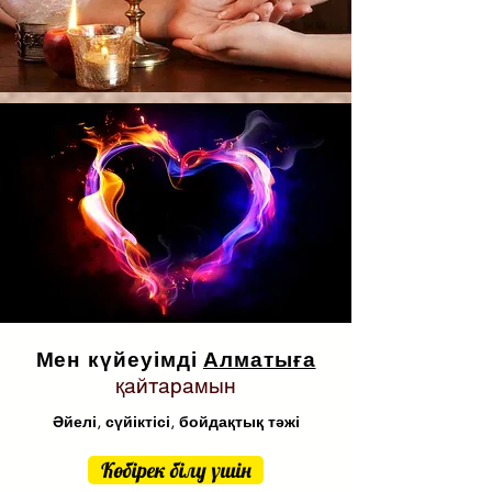
Мен күйеуімді
Алматыға
қайтарамын
Әйелі, сүйіктісі, бойдақтық тәжі
Көбірек білу үшін