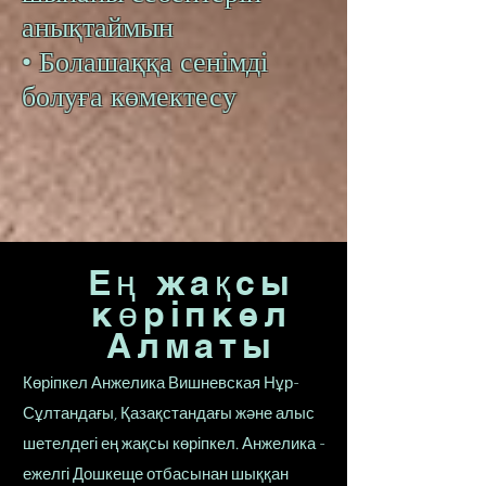
анықтаймын
• Болашаққа сенімді
болуға көмектесу
Ең жақсы
көріпкел
Алматы
Көріпкел Анжелика Вишневская Нұр-
Сұлтандағы, Қазақстандағы және алыс
шетелдегі ең жақсы көріпкел. Анжелика -
ежелгі Дошкеще отбасынан шыққан