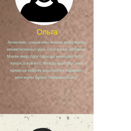
Ольга
Анжелика, зақым мен жаман көзді жоюға
көмектескеніңіз үшін сізге алғыс айтамын.
Маған өмір сүру одан да жеңілдей түсті...
Көңілсіз күй өтті. Менде қуат бар, мен
жұмысқа көбірек ықыласпен барамын,
мен мұны бұрын байқамаппын))