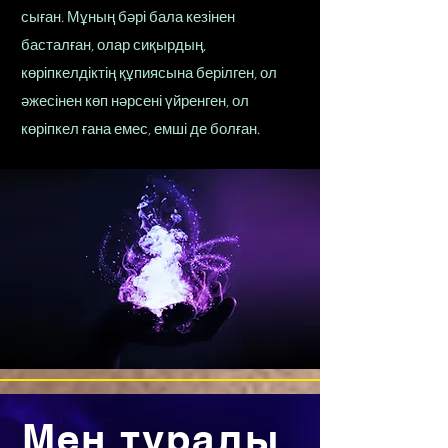
сыған. Мұның бәрі бала кезінен
басталған, олар сиқырдың,
көріпкелдіктің құпиясына берілген, ол
әжесінен көп нәрсені үйренген, ол
көріпкел ғана емес, емші де болған.
Мен туралы