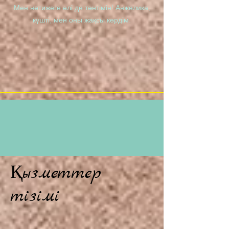
Мен нәтижеге әлі де тәнтімін! Анжелика,
күшті, мен оны жақсы көрдім.
Қызметтер
тізімі