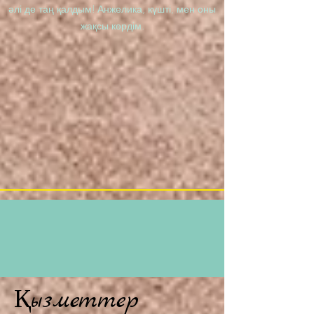
әлі де таң қалдым! Анжелика, күшті, мен оны
жақсы көрдім.
Қызметтер