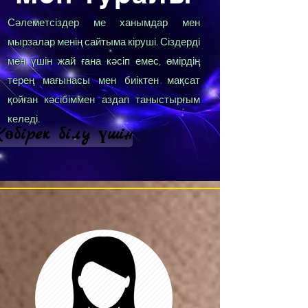
Сәлеметсіздер ме ханымдар мен
мырзалар менің сайтыма кіруші. Сіздерді
мен үшін жай ғана кәсіп емес, өмірдің
терең мағынасы мен биіктен мақсат
қойған кәсібіммен аздап таныстырғым
келеді.
өбірек білу үшін