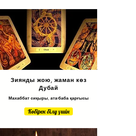
Зиянды жою, жаман көз
Дубай
Махаббат сиқыры, ата-баба қарғысы
Көбірек білу үшін