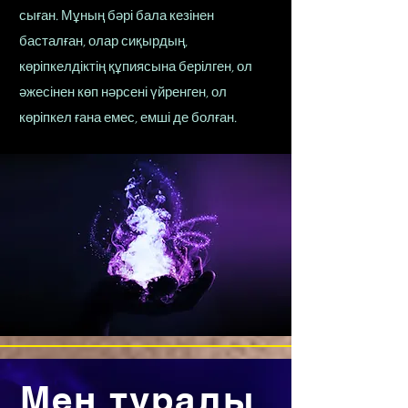
сыған. Мұның бәрі бала кезінен
басталған, олар сиқырдың,
көріпкелдіктің құпиясына берілген, ол
әжесінен көп нәрсені үйренген, ол
көріпкел ғана емес, емші де болған.
Мен туралы