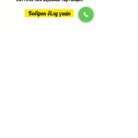
Көбірек білу үшін
Қашықтан көріпкелдік
Дубай
Қолдар мен карталардың сызықтары
бойынша
Көбірек білу үшін