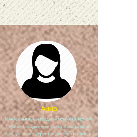
Анна
Менің ойымша, өмірдегі жағдайлар әртүрлі.
Маған бір адаммен кейбір мәселелерді
шешуге көмек керек болды. Мен нәтижеге