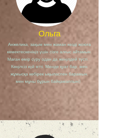
Ольга
Анжелика, зақым мен жаман көзді жоюға
көмектескеніңіз үшін сізге алғыс айтамын.
Маған өмір сүру одан да жеңілдей түсті...
Көңілсіз күй өтті. Менде қуат бар, мен
жұмысқа көбірек ықыласпен барамын,
мен мұны бұрын байқамаппын))