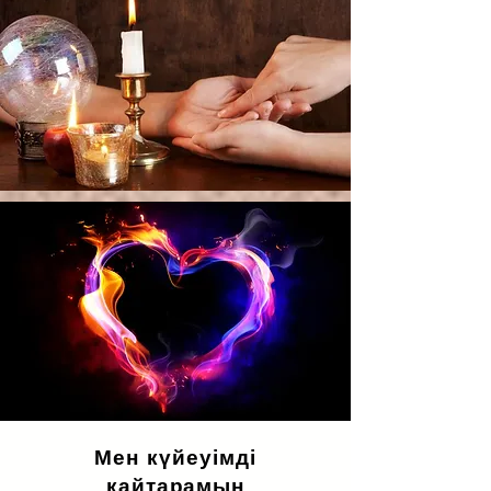
Мен күйеуімді
қайтарамын