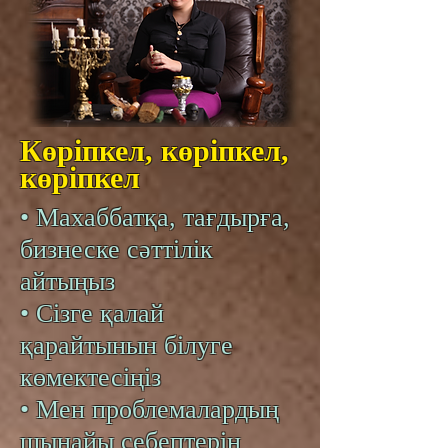
Көріпкел, көріпкел,
көріпкел
• Махаббатқа, тағдырға,
бизнеске сәттілік
айтыңыз
• Сізге қалай
қарайтынын білуге
көмектесіңіз
• Мен проблемалардың
шынайы себептерін