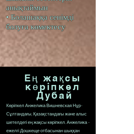
анықтаймын
• Болашаққа сенімді
болуға көмектесу
Ең жақсы
көріпкел
Дубай
Көріпкел Анжелика Вишневская Нұр-
Сұлтандағы, Қазақстандағы және алыс
шетелдегі ең жақсы көріпкел. Анжелика -
ежелгі Дошкеще отбасынан шыққан