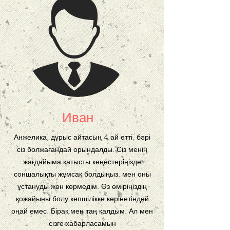
Иван
Анжелика, дұрыс айтасың 4 ай өтті, бәрі
сіз болжағандай орындалды. Сіз менің
жағдайыма қатысты кеңестеріңізде
соншалықты жұмсақ болдыңыз, мен оны
ұстануды жөн көрмедім. Өз өміріңіздің
қожайыны болу көпшілікке көрінетіндей
оңай емес. Бірақ мен таң қалдым. Ал мен
сізге хабарласамын