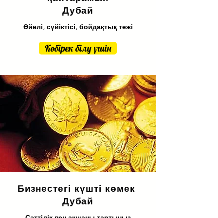
Дубай
Әйелі, сүйіктісі, бойдақтық тәжі
Көбірек білу үшін
Бизнестегі күшті көмек
Дубай
Сәттілік пен ақшаны тартыңыз