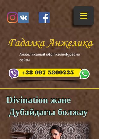
​Анжеликаның көріпкелінің ресми
сайты
+38 097 5800235
Divination және
Дубайдағы болжау