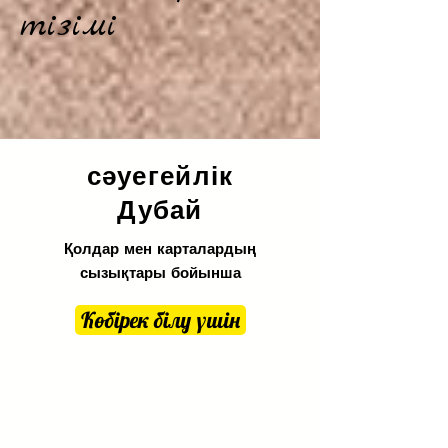
тізімі
сәуегейлік
Дубай
Қолдар мен карталардың
сызықтары бойынша
Көбірек білу үшін