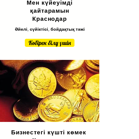
Мен күйеуімді
қайтарамын
Краснодар
Әйелі, сүйіктісі, бойдақтық тәжі
Көбірек білу үшін
Бизнестегі күшті көмек