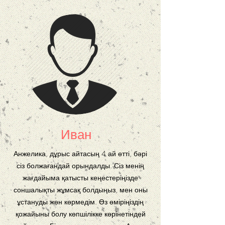
Иван
Анжелика, дұрыс айтасың 4 ай өтті, бәрі
сіз болжағандай орындалды. Сіз менің
жағдайыма қатысты кеңестеріңізде
соншалықты жұмсақ болдыңыз, мен оны
ұстануды жөн көрмедім. Өз өміріңіздің
қожайыны болу көпшілікке көрінетіндей