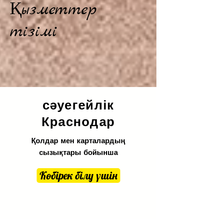
Қызметтер
тізімі
сәуегейлік
Краснодар
Қолдар мен карталардың
сызықтары бойынша
Көбірек білу үшін