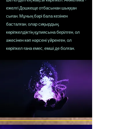
шетелдегі ең жақсы көріпкел. Анжелика -
ежелгі Дошкеще отбасынан шыққан
сыған. Мұның бәрі бала кезінен
басталған, олар сиқырдың,
көріпкелдіктің құпиясына берілген, ол
әжесінен көп нәрсені үйренген, ол
көріпкел ғана емес, емші де болған.