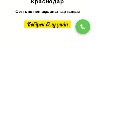
Краснодар
Сәттілік пен ақшаны тартыңыз
Көбірек білу үшін
Қашықтан болжау
Краснодар
Қолдар мен карталардың сызықтары
бойынша
Көбірек білу үшін