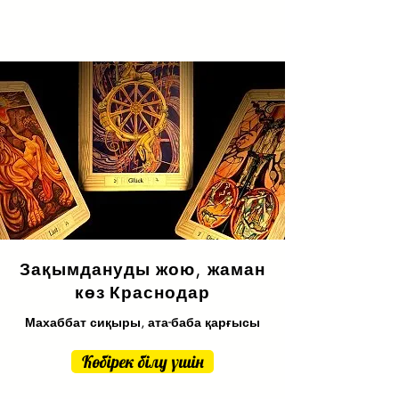
Зақымдануды жою, жаман
көз
Краснодар
Махаббат сиқыры, ата-баба қарғысы
Көбірек білу үшін