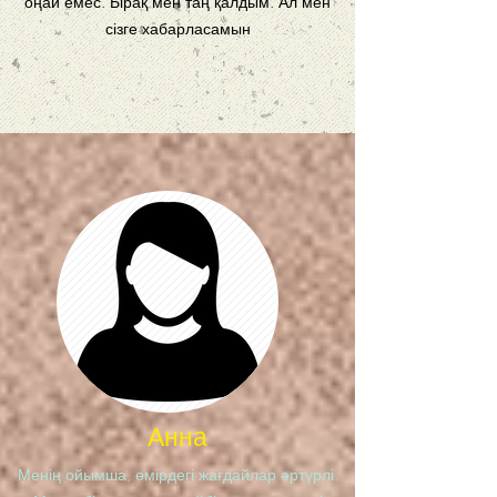
оңай емес. Бірақ мен таң қалдым. Ал мен
сізге хабарласамын
Анна
Менің ойымша, өмірдегі жағдайлар әртүрлі.