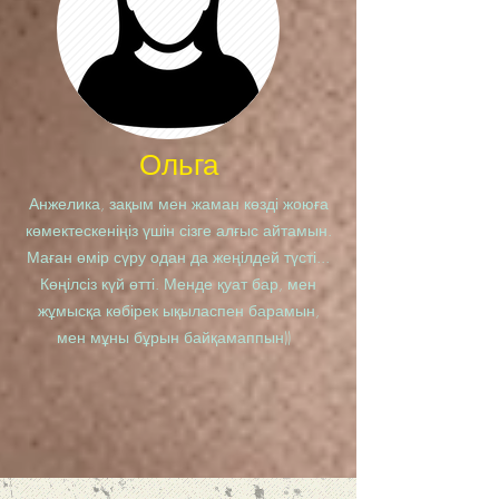
Ольга
Анжелика, зақым мен жаман көзді жоюға
көмектескеніңіз үшін сізге алғыс айтамын.
Маған өмір сүру одан да жеңілдей түсті...
Көңілсіз күй өтті. Менде қуат бар, мен
жұмысқа көбірек ықыласпен барамын,
мен мұны бұрын байқамаппын))