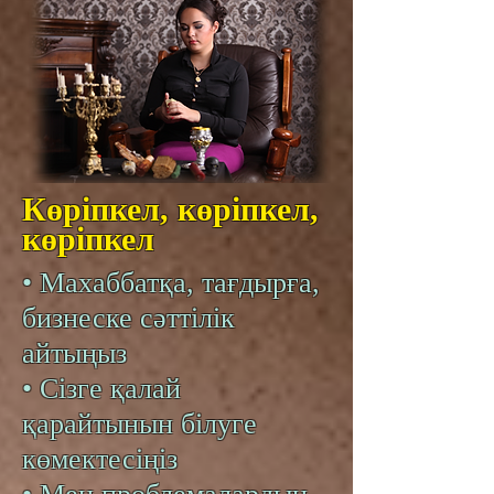
Көріпкел, көріпкел,
көріпкел
• Махаббатқа, тағдырға,
бизнеске сәттілік
айтыңыз
• Сізге қалай
қарайтынын білуге
көмектесіңіз