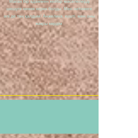
Маған бір адаммен кейбір мәселелерді
шешуге көмек керек болды. Мен нәтижеге
әлі де таң қалдым! Анжелика, күшті, мен оны
жақсы көрдім.