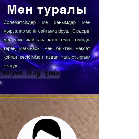
Мен туралы
Сәлеметсіздер ме ханымдар мен
мырзалар менің сайтыма кіруші. Сіздерді
мен үшін жай ғана кәсіп емес, өмірдің
терең мағынасы мен биіктен мақсат
қойған кәсібіммен аздап таныстырғым
келеді.
өбірек білу үшін