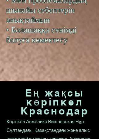
• Мен проблемалардың
шынайы себептерін
анықтаймын
• Болашаққа сенімді
болуға көмектесу
Ең жақсы
көріпкел
Краснодар
Көріпкел Анжелика Вишневская Нұр-
Сұлтандағы, Қазақстандағы және алыс