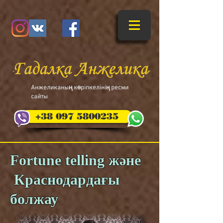
​Анжеликаның көріпкелінің ресми
сайты
+38 097 5800235
Fortune telling және
Краснодардағы
болжау