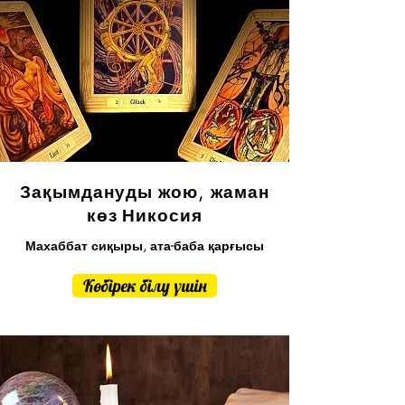
Зақымдануды жою, жаман
көз
Никосия
Махаббат сиқыры, ата-баба қарғысы
Көбірек білу үшін