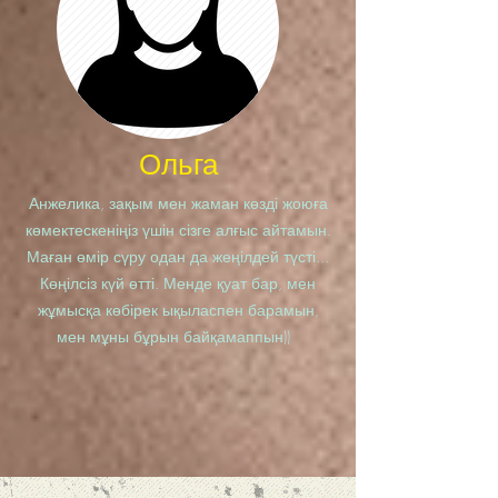
Ольга
Анжелика, зақым мен жаман көзді жоюға
көмектескеніңіз үшін сізге алғыс айтамын.
Маған өмір сүру одан да жеңілдей түсті...
Көңілсіз күй өтті. Менде қуат бар, мен
жұмысқа көбірек ықыласпен барамын,
мен мұны бұрын байқамаппын))