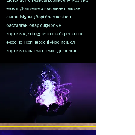
шетелдегі ең жақсы көріпкел. Анжелика -
ежелгі Дошкеще отбасынан шыққан
сыған. Мұның бәрі бала кезінен
басталған, олар сиқырдың,
көріпкелдіктің құпиясына берілген, ол
әжесінен көп нәрсені үйренген, ол
көріпкел ғана емес, емші де болған.