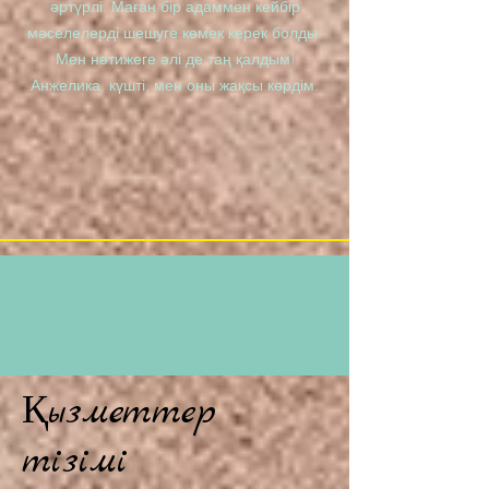
әртүрлі. Маған бір адаммен кейбір
мәселелерді шешуге көмек керек болды.
Мен нәтижеге әлі де таң қалдым!
Анжелика, күшті, мен оны жақсы көрдім.
Қызметтер
тізімі