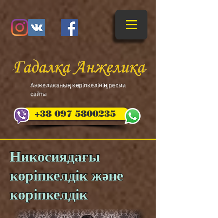
​Анжеликаның көріпкелінің ресми
сайты
+38 097 5800235
Никосиядағы
көріпкелдік және
көріпкелдік