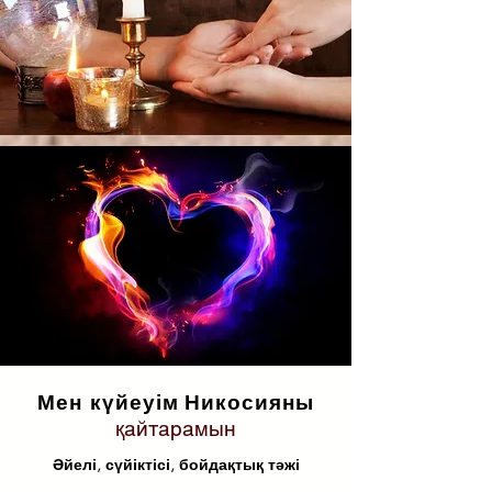
Мен күйеуім
Никосияны
қайтарамын
Әйелі, сүйіктісі, бойдақтық тәжі