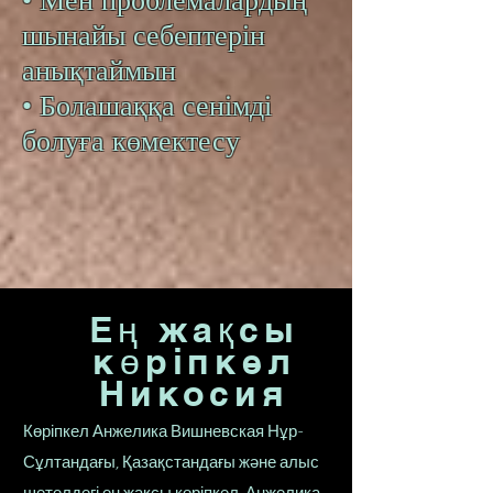
• Мен проблемалардың
шынайы себептерін
анықтаймын
• Болашаққа сенімді
болуға көмектесу
Ең жақсы
көріпкел
Никосия
Көріпкел Анжелика Вишневская Нұр-
Сұлтандағы, Қазақстандағы және алыс