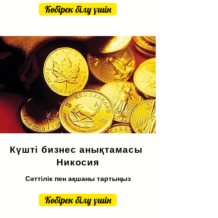
Көбірек білу үшін
Күшті бизнес анықтамасы
Никосия
Сәттілік пен ақшаны тартыңыз
Көбірек білу үшін