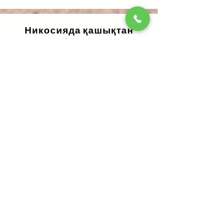
Никосияда
қашықтан
болжау
Қолдар мен карталардың сызықтары
бойынша
Көбірек білу үшін