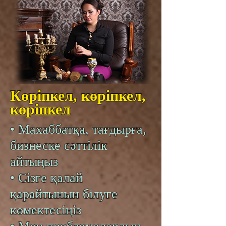
Көріпкел, көріпкел,
көріпкел
• Махаббатқа, тағдырға,
бизнеске сәттілік
айтыңыз
• Сізге қалай
қарайтынын білуге
көмектесіңіз