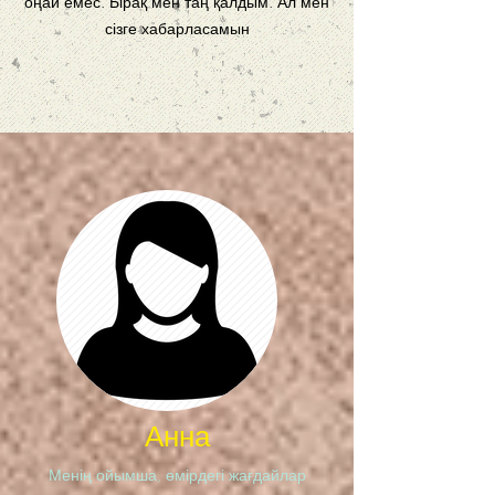
оңай емес. Бірақ мен таң қалдым. Ал мен
сізге хабарласамын
Анна
Менің ойымша, өмірдегі жағдайлар