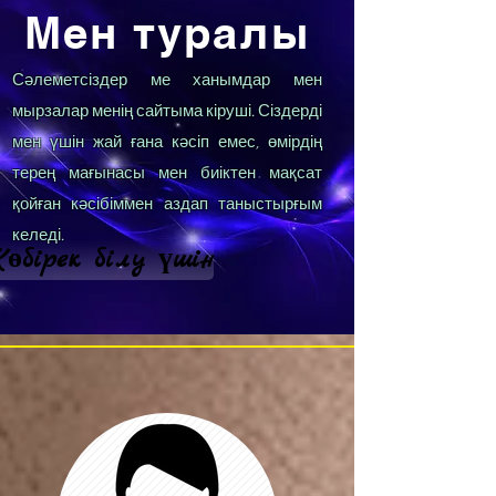
Мен туралы
Сәлеметсіздер ме ханымдар мен
мырзалар менің сайтыма кіруші. Сіздерді
мен үшін жай ғана кәсіп емес, өмірдің
терең мағынасы мен биіктен мақсат
қойған кәсібіммен аздап таныстырғым
келеді.
өбірек білу үшін