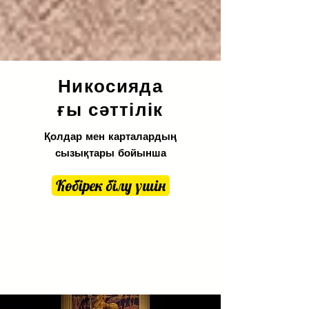
Никосияда
ғы сәттілік
Қолдар мен карталардың
сызықтары бойынша
Көбірек білу үшін