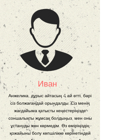
Иван
Анжелика, дұрыс айтасың 4 ай өтті, бәрі
сіз болжағандай орындалды. Сіз менің
жағдайыма қатысты кеңестеріңізде
соншалықты жұмсақ болдыңыз, мен оны
ұстануды жөн көрмедім. Өз өміріңіздің
қожайыны болу көпшілікке көрінетіндей