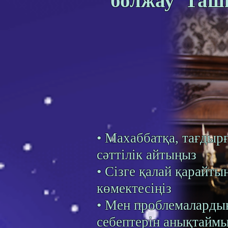
болжау Таш
• Махаббатқа, тағдырғ
сәттілік айтыңыз
• Сізге қалай қарайты
көмектесіңіз
• Мен проблемалард
себептерін анықтайм