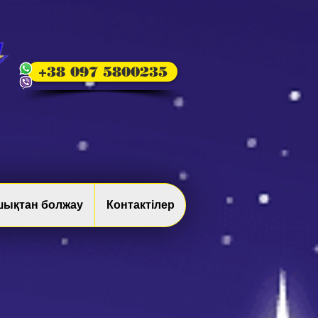
+38 097 5800235
шықтан болжау
Контактілер