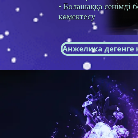
• Болашаққа сенімді б
көмектесу
Анжелика дегенге 