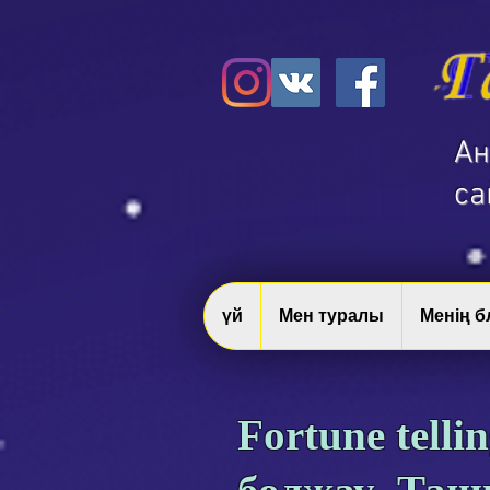
​А
са
үй
Мен туралы
Менің 
Fortune telli