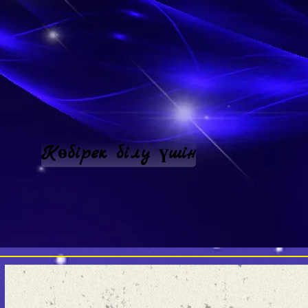
Көбірек білу үшін