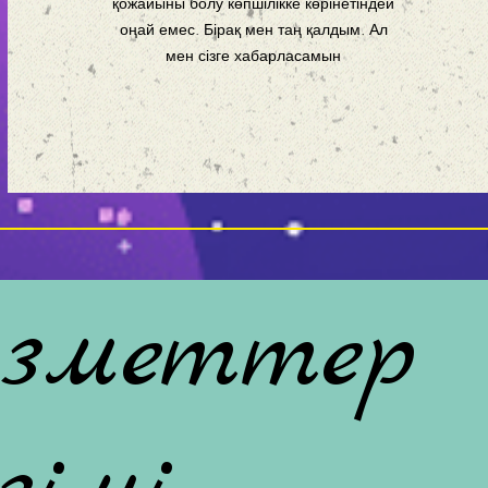
қожайыны болу көпшілікке көрінетіндей
оңай емес. Бірақ мен таң қалдым. Ал
мен сізге хабарласамын
зметтер