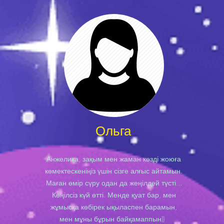
Ольга
Анжелика, зақым мен жаман көзді жоюға
көмектескеніңіз үшін сізге алғыс айтамын.
Маған өмір сүру одан да жеңілдей түсті...
Көңілсіз күй өтті. Менде қуат бар, мен
жұмысқа көбірек ықыласпен барамын,
мен мұны бұрын байқамаппын))