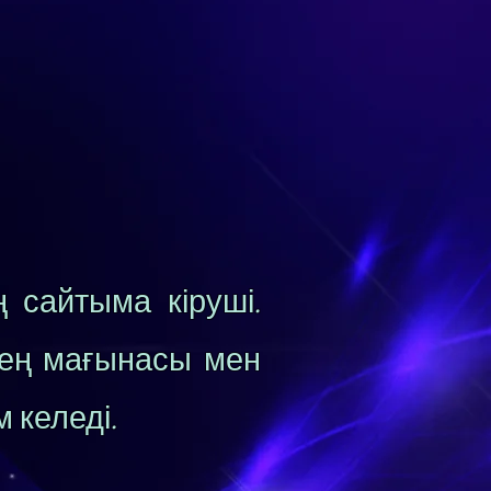
 сайтыма кіруші.
ерең мағынасы мен
 келеді.