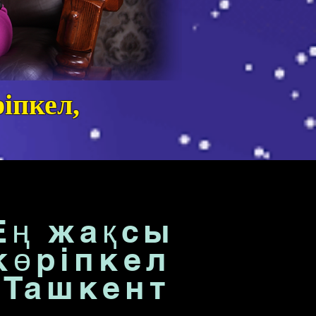
іпкел,
Ең жақсы
көріпкел
Ташкент