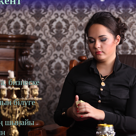
кент
а, бизнеске
нын білуге
ың шынайы
ын