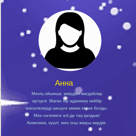
Анна
Менің ойымша, өмірдегі жағдайлар
әртүрлі. Маған бір адаммен кейбір
мәселелерді шешуге көмек керек болды.
Мен нәтижеге әлі де таң қалдым!
Анжелика, күшті, мен оны жақсы көрдім.