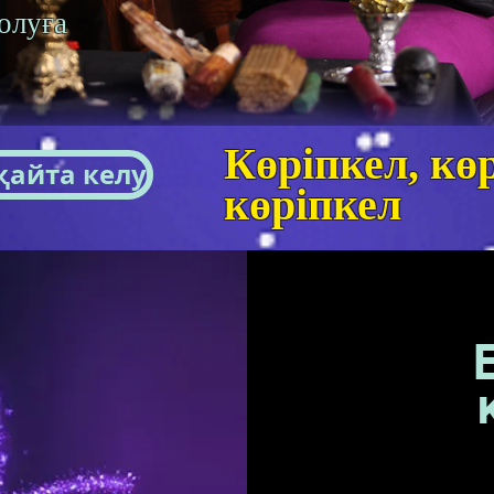
олуға
Көріпкел, көр
қайта келу
көріпкел