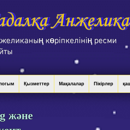
нжеликаның көріпкелінің ресми
йты
блогым
Қызметтер
Мақалалар
Пікірлер
қа
ng және