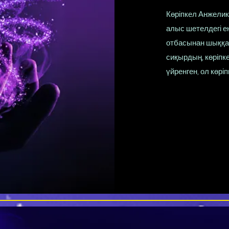
Көріпкел Анжелик
алыс шетелдегі е
отбасынан шыққан
сиқырдың, көріпке
үйренген, ол көріп