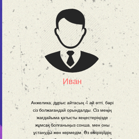
Иван
Анжелика, дұрыс айтасың 4 ай өтті, бәрі
сіз болжағандай орындалды. Сіз менің
жағдайыма қатысты кеңестеріңізде
жұмсақ болғаныңыз сонша, мен оны
ұстануды жөн көрмедім. Өз өміріңіздің