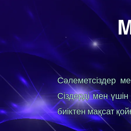
М
Сәлеметсіздер ме
Сіздерді мен үшін
биіктен мақсат қой