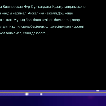
а Вишневская Нұр-Сұлтандағы, Қазақстандағы және
ң жақсы көріпкел. Анжелика - ежелгі Дошкеще
 сыған. Мұның бәрі бала кезінен басталған, олар
лдіктің құпиясына берілген, ол әжесінен көп нәрсені
кел ғана емес, емші де болған.