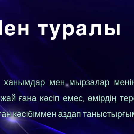
ен туралы
 ханымдар мен мырзалар менің
 жай ғана кәсіп емес, өмірдің т
ған кәсібіммен аздап таныстырғым