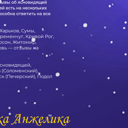
тзывы об ясновидящей
ей есть на нескольких
особна ответить на все
 Харьков, Сумы,
ременчуг, Кривой Рог,
ерсон, Житомир,
овь — отзывы на
ясновидящей,
 (Соломенский),
к (Печерский), Подол