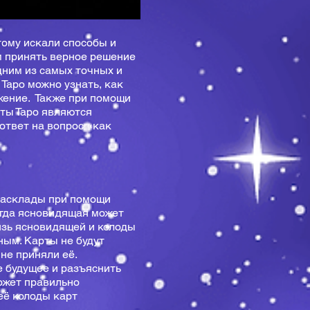
тому искали способы и
м принять верное решение
дним из самых точных и
Таро можно узнать, как
жение. Также при помощи
рты Таро являются
ответ на вопрос «как
расклады при помощи
огда ясновидящая может
язь ясновидящей и колоды
ным. Карты не будут
не приняли её.
 будущее и разъяснить
может правильно
её колоды карт