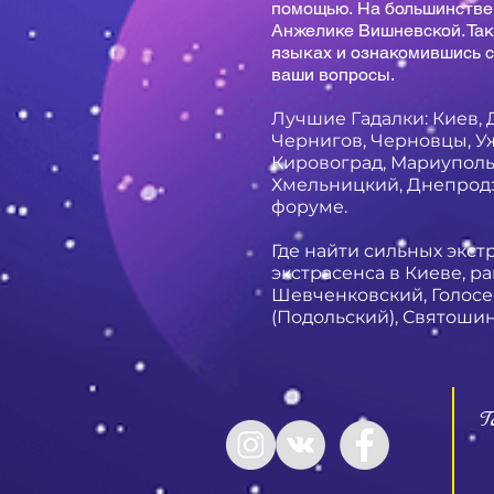
помощью. На большинстве
Анжелике Вишневской. Так
языках и ознакомившись с
ваши вопросы.
Лучшие Гадалки: Киев, 
Чернигов, Черновцы, Уж
Кировоград, Мариуполь,
Хмельницкий, Днепродз
форуме.
Где найти сильных экст
экстрасенса в Киеве, р
Шевченковский, Голосе
(Подольский), Святоши
Г