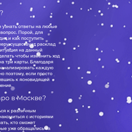
?
те узнать ответы на любые
 вопрос. Порой, для
дит и как поступить
меру, существует расклад
ситуация на данный
сделать чтобы изменить ход
а три карты. Благодаря
роанализировать каждую
но поэтому, если просто
тившись к ясновидящей
шение.
аро в Москве?
ься к различным
накомиться с историями
ать, кто сможет
орые уже обращались за