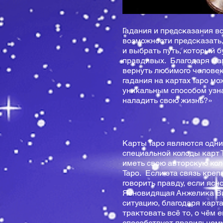
Гадания и предсказания в
возможности предсказать,
и выбрать путь, который 
правдивых. Благодаря маг
вернуть любимого человек
гадания на картах Таро мо
уникальным способом узна
наладить свою жизнь?»
Карты Таро являются одн
специальной колоды карт 
иметь свою авторскую кол
Таро. Если эта связь креп
говорить правду, если ясн
Ясновидящая Анжелика Ви
ситуацию, благодаря карт
трактовать всё то, о чём
способствует правильном