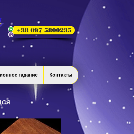
+38 097 5800235
ионное гадание
Контакты
щая