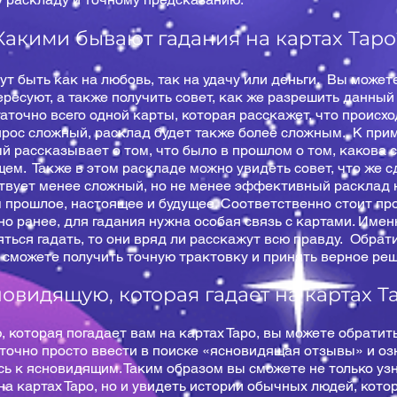
Какими бывают гадания на картах Таро
гут быть как на любовь, так на удачу или деньги. Вы може
ресуют, а также получить совет, как же разрешить данный
точно всего одной карты, которая расскажет, что происхо
опрос сложный, расклад будет также более сложным. К при
ый рассказывает о том, что было в прошлом о том, какова 
щем. Также в этом раскладе можно увидеть совет, что же 
твует менее сложный, но не менее эффективный расклад н
 прошлое, настоящее и будущее. Соответственно стоит п
но ранее, для гадания нужна особая связь с картами. Имен
няться гадать, то они вряд ли расскажут всю правду. Обра
сможете получить точную трактовку и принять верное ре
новидящую, которая гадает на картах Т
 которая погадает вам на картах Таро, вы можете обратит
точно просто ввести в поиске «ясновидящая отзывы» и оз
ь к ясновидящим. Таким образом вы сможете не только узн
на картах Таро, но и увидеть истории обычных людей, кот