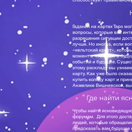
Гадания на картах Таро мо
вопросы, которые вас инте
разрешения ситуации доста
лучше. Но иногда, если в
«кельтский крест», котор
момент и что будет в буду
событий и будущее. Сущес
этому раскладу мы узнаем
карту. Как уже было сказа
купить колоду карт и при
Анжелике Вишневской, вы 
Где найти яс
Чтобы найти ясновидящую,
форумам. Для этого доста
людей, которые обращалис
предсказать вам будущее 