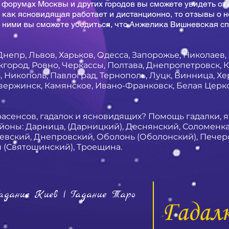
 форумах Москвы и других городов вы сможете увидеть о
 как ясновидящая работает и дистанционно, то отзывы о н
 ними вы сможете убедиться, что Анжелика Вишневская сп
Днепр, Львов, Харьков, Одесса, Запорожье, Николаев,
город, Ровно, Черкассы, Полтава, Днепропетровск, К
 Никополь, Павлоград, Тернополь, Луцк, Винница, Х
ержинск, Камянское, Ивано-Франковск, Белая Церк
расенсов, гадалок и ясновидящих? Помощь гадалки, 
айоны: Дарница, (Дарницкий), Деснянский, Соломенка
евский, Днепровский, Оболонь (Оболонский), Печерс
н (Святошинский), Троещина.
адание Киев | Гадание Таро