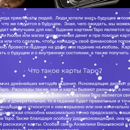
сегда привлекали людей. Люди хотели знать будущее и поэ
 что же случится в будущем. Зная, чего ожидать, мы може
будет наилучшим для нас. Гадание картами Таро является о
ии любви или магии привлечения денег и при помощи карт 
а или что сделать, чтобы наладить своё финансовое поло
жно провести гадание на удачу или гадание на любовь. Ка
ть о будущем и о внутреннем состоянии, а также получить 
Что такое карты Таро?
им из древнейших методов гадания. Ясновидящие делают 
Таро. Расклады также, как и карты бывают разными, а ин
оду карт. Важнейшим в работе с картами Таро является св
кая и доверительная, то и гадание будет правильным и точ
овидящая не относится к ним серьезно или они изначально 
шневская способна максимально точно предсказать ваше
ам Таро. Также благодаря особому дару ясновидящей, она 
 ей расскажут карты. Особая связь Анжелики Вишневской и 
у раскладу и точному предсказанию.