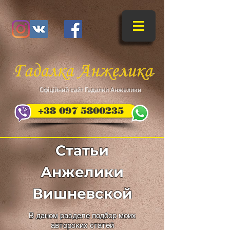
​Офіційний сайт Гадалки Анжелики
+38 097 5800235
Статьи
Анжелики
Вишневской
В даном разделе подбор моих
авторских статей