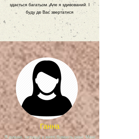
здається багатьом. Але я здивований. І
буду до Вас звертатися
Ганна
Я думаю, ситуації у житті бувають різні. Мені