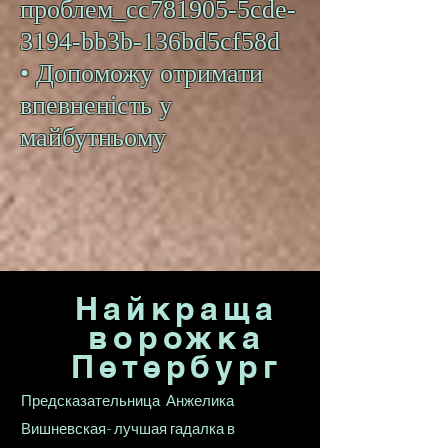
проблем_cc781905-5cde-
3194-bb3b-136bd5cf58d
• Допоможу отримати
впевненість у
майбутньому
Найкраща
ворожка
Петербург
Предсказательница Анжелика
Вишневская- лучшая гадалка в