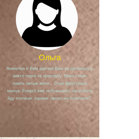
Ольга
Анжеліка я Вам вдячна Вам за допомогу у
знятті порчі та пристріту. Мені стало
навіть легше жити... Стан фрустрації
минув. Енергії вже побільшало, на роботу
йду охочіше, раніше такого не помічала))