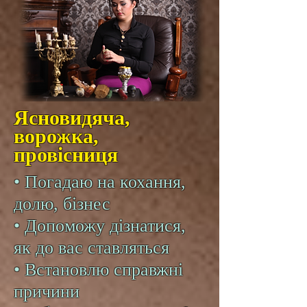
Ясновидяча,
ворожка,
провісниця
• Погадаю на кохання,
долю, бізнес
• Допоможу дізнатися,
як до вас ставляться
• Встановлю справжні
причини