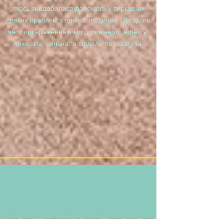
якось знадобилася допомога у вирішенні
деяких проблем з однією людиною. До цього
часу під враженням від отриманого ефекту!
Анжеліка, сильна, я віддала перевагу їй.