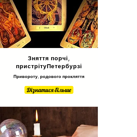
Зняття порчі,
пристріту
Петербурзі
Привороту, родового прокляття
Дізнатися більше