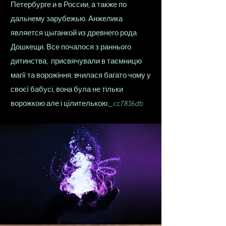
Петербурге и в России, а также по
дальнему зарубежью. Анжелика
является цыганкой из древнего рода
Дошкещи. Все почалося з раннього
дитинства, присвячували в таємницю
магії та ворожіння, вчилася багато чому у
своєї бабусі, вона була не тільки
ворожкою але і цілителькою._cc7816db