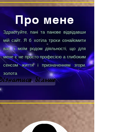
Про мене
Здрастуйте, пані та панове відвідавши
мій сайт. Я б хотіла трохи ознайомити
вас з моїм родом діяльності, що для
мене є не просто професією а глибоким
сенсом життя і призначенням згори.
золота
Дізнатися більше