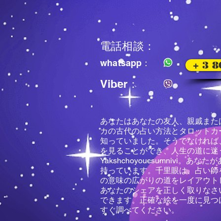
電話相談：
whatsapp：
+ 3 
Viber：
あなたはあなたの友人、親戚また
カの古代の占い方法とタロットカ
知っていました。そうでなければ
を見ることができ、人生の道に迷
Yakshchoyouєsumnі
持っています。千里眼は、占い師
の意味の広がりの道をレイアウト
あなたのシェアを正しく取りなさ
できます。正確な絵を一度に見つ
すぐ調べてください。