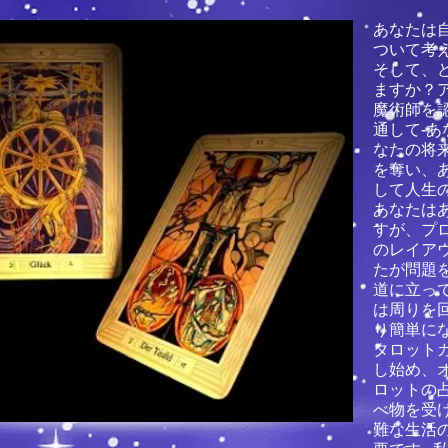
あなたは
ついて考
そして、
ますか？
魔術師を
通して-
なたの将
を奪い、
して人生
あなたは
すが、プ
のレイア
たが問題
道に立っ
は周りを
り簡単にな
タロット
し始め、
ロットの
べ物を受
難な生活