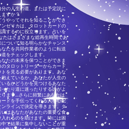
自分の人生の道、または予定説に
えますか？
どうやってそれを知ることができ
アンゼリカは、タロットカードの
認識するのに役立ちます。占いを
あなたはさまざまな総再生時間であ
来について知る明らかなチャンス
あなたを共同作業者のように転送
の道をチェックします。
あなたの未来を保つことができま
ロのタロットリーダーからカード
ウトを見る必要があります。あな
を抱えているか、あなたが人生の
ているかどうかを見つけるあなた
回ったり道に迷ったりするのがよ
ります...さらに頻繁にあなたは
カードを手伝ってくれる人を心配
オンラインで決定を導きます。タ
占いはあなたがあなたの重要な食
け入れるのを助けます、時には困
の中で結果に集中しないことが重