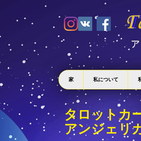
​
家
私について
タロットカ
アンジェリ