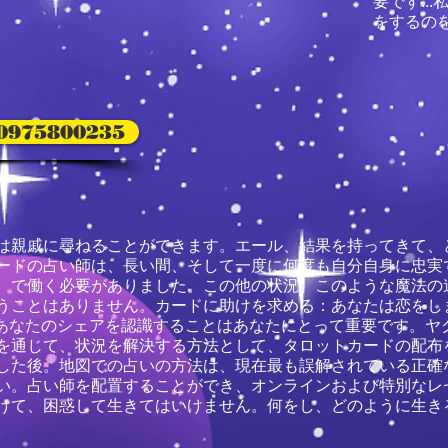
要です..
をするの
80975800235
は親戚に尋ねることができます。エール、結果を持ってきて、
ードの占い師は、長い間、そして一度に何度も自分自身に忠実
、で働く必要がありました。この他の状況。このような魔法の
うことはありません。カードに助けを求める：あなたは恋をし
vi。あなたがあなたのシェアを認識することはあなたにとって重要です
を通じて、状況を解決する方法として、タロットカードの配布
した後。地図での占いの方法は、現在最も誤解されている正確
い。占い師を配置することができ、オンラインおよび特別なレ
けて、困惑して生きてはいけません。何をし、どのように生き