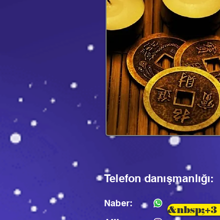
Telefon danışmanlığı:
Naber:
&nbsp;+3