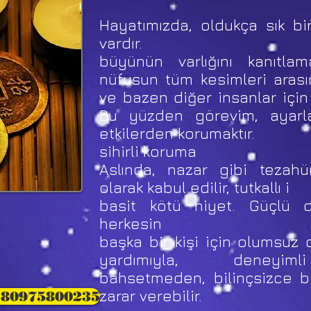
Hayatımızda, oldukça sık b
vardır.
büyünün varlığını kanıtlam
nüfusun tüm kesimleri aras
ve bazen diğer insanlar için t
Bu yüzden görevim, ayarl
etkilerden korumaktır.
sihirli koruma
Aslında, nazar gibi tezahü
olarak kabul edilir, tutkallı i
basit kötü niyet. Güçlü 
herkesin
başka bir kişi için olumsuz d
yardımıyla, deneyim
bahsetmeden, bilinçsizce bi
zarar verebilir.
 80975800235