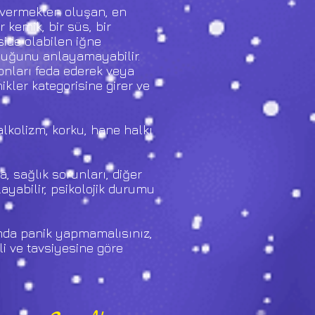
i vermekten oluşan, en
 kemik, bir süs, bir
side olabilen iğne
lduğunu anlayamayabilir.
onları feda ederek veya
kler kategorisine girer ve
 alkolizm, korku, hane halkı
a, sağlık sorunları, diğer
layabilir, psikolojik durumu
umda panik yapmamalısınız,
 ve tavsiyesine göre