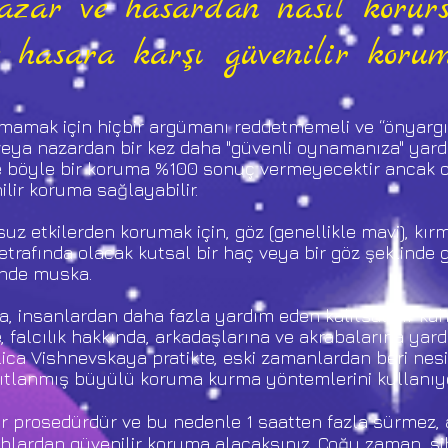
zar ve hasardan nasıl koru
e hasara karşı güvenilir koru
mamak için hiçbir argümanı reddetmemeli ve “önyargı v
eya nazardan bir kez daha "güvenli oynamanıza" yardım
e böyle bir koruma %100 sonuç vermeyecektir ancak ola
ilir koruma sağlayabilir.
z etkilerden korumak için, göz (genellikle mavi), kırmı
etrafında olacak kutsal bir haç veya bir göz şeklinde
linde muska.
, insanlardan daha fazla yardım eden kalıtsal bir kahi
, falcılık hakkında, arkadaşlarına ve akrabalarına y
ica Vishnevskaya pratikte, eski zamanlardan beri nesil
nıtlanmış büyülü koruma kurma yöntemlerini kullanı
 prosedürdür ve bu nedenle 1 saatten fazla sürmez,
ruhlardan güvenilir koruma alacaksınız. Çoğu zaman, si