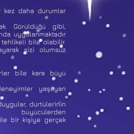
ir kez daha durumlar
ak. Görüldüğü gibi,
ında uygulanmaktadır
ehlikeli bile olabilir.
ayarak sizi olumsuz
rler bile kara büyü
deneyimler yaşayan
uygular, dürtülerinin
li büyücülerden
le bir kişiye gerçek