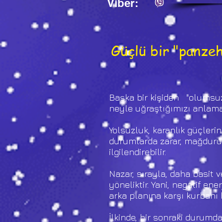
Viber:
Güçlü bir "panzeh
Başka bir kişiden "olumsuz 
neyle uğraştığımızı anlamal
Yolsuzluk, karanlık güçlerin
durumlarda zarar, mağduru
ilgilendirebilir.
Nazar, sırayla, daha basit v
yöneliktir. Yani, negatif ene
arka planına karşı kurbanı 
İlkinde, bir sonraki durum