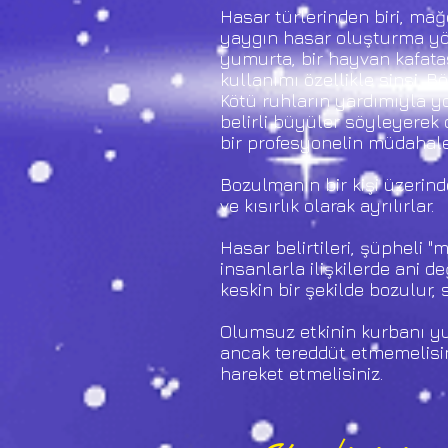
Hasar türlerinden biri, mağ
yaygın hasar oluşturma yönt
yumurta, bir hayvan kafatas
kullanımı özellikle sinsi. 
Kötü ruhların yardımıyla yo
belirli büyüler söyleyerek 
bir profesyonelin müdahalesi
Bozulmanın bir kişi üzerinde
ve kısırlık olarak ayrılırlar.
Hasar belirtileri, şüpheli "
insanlarla ilişkilerde ani d
keskin bir şekilde bozulur, 
Olumsuz etkinin kurbanı yu
ancak tereddüt etmemelisi
hareket etmelisiniz.