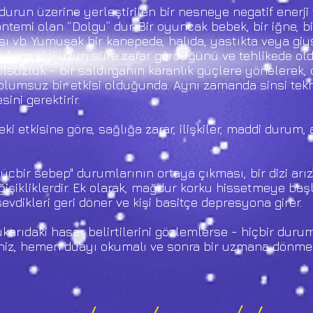
durun üzerine yerleştirilen bir nesneye negatif enerj
emi olan “Dolgu” dur. Bir oyuncak bebek, bir iğne, bir
ı vb. Yumuşak bir kanepede, halıda, yastıkta veya giy
Böylece kişi uzun süre zarar gördüğünü ve tehlikede o
lsuzluk - bir saldırganın karanlık güçlere yönelerek, 
olumsuz bir etkisi olduğunda. Aynı zamanda sinsi tekni
ni gerektirir.
ki etkisine göre, sağlığa zarar, ilişkiler, maddi durum,
mücbir sebep" durumlarının ortaya çıkması, bir dizi arız
eğişikliklerdir. Ek olarak, mağdur korku hissetmeye baş
sevdikleri geri döner ve kişi basitçe depresyona girer.
karıdaki hasar belirtilerini gözlemlerse - hiçbir dur
niz, hemen duayı okumalı ve sonra bir uzmana dönmeli