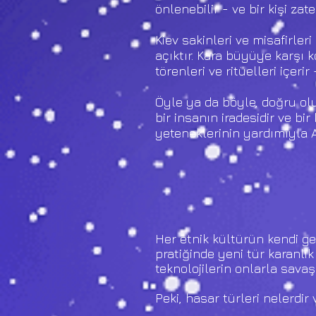
önlenebilir - ve bir kişi za
Kiev sakinleri ve misafirler
açıktır. Kara büyüye karşı
törenleri ve ritüelleri içeri
Öyle ya da böyle, doğru olun
bir insanın iradesidir ve bir
yeteneklerinin yardımıyla A
Her etnik kültürün kendi gel
pratiğinde yeni tür karanlı
teknolojilerin onlarla savaş
Peki, hasar türleri nelerdir v