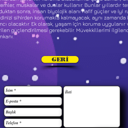
temler, muskalar ve dualar kullanır. Bunlar yıllardır t
ktan sonra, insan biyolojik alanı hafif güçler ve iyi r
ndinizi sihirden korumakla kalmayacak, aynı zamanda iy
cı olacaktır. Ek olarak, yaşam için koruma uygulanır
rilen güçlendirilmesi gerekebilir. Müvekkillerimi ilgilen
mkanı.
GERİ