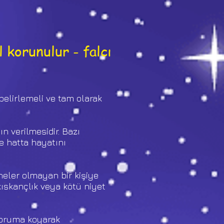
 korunulur - falcı
belirlemeli ve tam olarak
n verilmesidir. Bazı
 hatta hayatını
sneler olmayan bir kişiye
l kıskançlık veya kötü niyet
 koruma koyarak