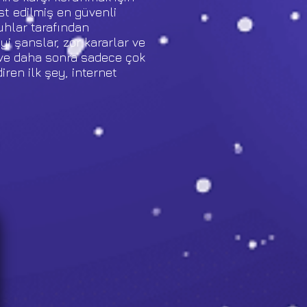
est edilmiş en güvenli
uhlar tarafından
i şanslar, zor kararlar ve
 ve daha sonra sadece çok
diren ilk şey, internet