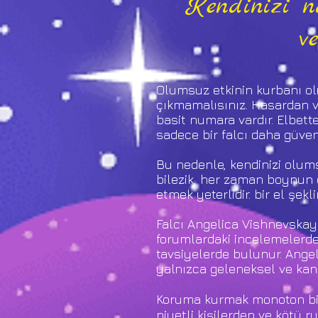
Kendinizi na
v
Olumsuz etkinin kurbanı ol
çıkmamalısınız. Hasardan v
basit numara vardır. Elbett
sadece bir falcı daha güven
Bu nedenle, kendinizi olumsu
bilezik, her zaman boynun 
etmek yeterlidir. bir el şek
Falcı Angelica Vishnevskaya
forumlardaki incelemelerde
tavsiyelerde bulunur. Angel
yalnızca geleneksel ve ka
Koruma kurmak monoton bir
niyetli kişilerden ve kötü 