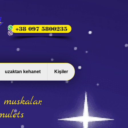
+38 097 5800235
uzaktan kehanet
Kişiler
 muskalar,
mulets