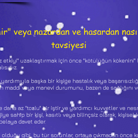
ir" veya nazardan ve hasardan nasıl
tavsiyesi
etkiyi" uzaklaştırmak için önce "kötülüğün kökenini" 
ısınız.
 yardımıyla başka bir kişiye hastalık veya başarısızlığı
n maddi veya manevi durumunu, bazen de sağlığını ve
e daha az "tozlu" bir iştir ve yardımcı kuvvetler ve ne
rjiye sahip bir kişi, kasıtlı veya bilinçsiz olarak, kişise
belaya davet eder.
da olduğu gibi, bu tür sorunlar, ortaya çıkmadan önce