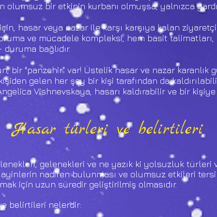
ten olumsuz bir etkinin kurbanı olmuşsa, yalnızca yardı
i için, hasar veya nazar ile karşı karşıya kalan ziyaretç
 koruma ve mücadele kompleksi, hem basit talimatları,
r - duruma bağlıdır.
, bir "panzehir" var! Üstelik hasar ve nazar karanlık gü
 kişiden gelen her şey bir kişi tarafından da kaldırılabi
ngelica Vishnevskaya, hasarı kaldırabilir ve bir kişiye
Hasar türleri ve belirtileri
enekleri, gelenekleri ve ne yazık ki yolsuzluk türleri v
k ayinlerin nadiren bulunması ve olumsuz etkileri tersi
mak için uzun süredir geliştirilmiş olmasıdır.
e belirtileri nelerdir: