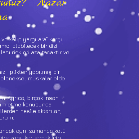
rsunuz? Nazar
ma
e kalıp yargılara” karşı
cı olabilecek bir dizi
sı riskleri azaltacaktır ve
zı iplikten yapılmış bir
 geleneksel muskalar elde
n. Ayrıca, birçok insan
ardım etme konusunda
lerden nesile aktarılan,
yorum.
 ancak aynı zamanda kötü
hire karşı korunmak için