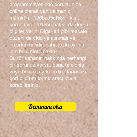
program sayesinde sorularınıza
online olarak yanıt almanız
mümkün. -136bad5cf58d_ kişi,
sorunu ve çözümü hakkında doğru
bilgiler verin. Diğerleri gibi mesafe
düzeni de ciddiye alınmalı ve
hazırlanmalıdır, daha fazla ayrıntı
için bölümlere bakın
Bu tür kehanet hakkında herhangi
bir sorunuz varsa, bana telefonla
veya bölüm my koordinatlarındaki
geri bildirim formu aracılığıyla
sorabilirsiniz.
Devamını oku