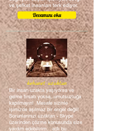
ve şefkat insanları terk ediyor.
Devamını oku
kehanet uzaktan
Bir insan uzakta yaşıyorsa ve
gelme fırsatı yoksa, umutsuzluğa
kapılmayın! Mesafe sizinle
işimizde aşılmaz bir engel değil!
Sorunlarınızı uzaktan - Skype
üzerinden çözme konusunda size
yardım edebilirim. adlı bu