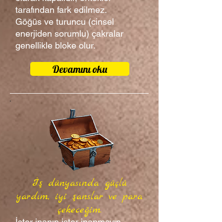
tarafından fark edilmez.
Göğüs ve turuncu (cinsel
enerjiden sorumlu) çakralar
genellikle bloke olur.
Devamını oku
İş dünyasında güçlü
yardım, iyi şanslar ve para
çekeceğim.
İster inanın ister inanmayın,