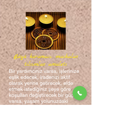
Büyü koruması: muskalar,
tılsımlar, amulets
Bir yardımcınız varsa, işlerinize
eşlik edecek, iradenizi aktif
olarak yerine getirecek, elde
etmek istediğiniz şeye göre
koşulları değiştirecek bir güç
varsa, yaşam yolunuzdaki
birçok sorundan kaçınılabilir.
Yüksek Gücün katılımıyla kişiye
“savunanlar” ve “yardımcılar”
verilir, enerji temizliği yapılır ve