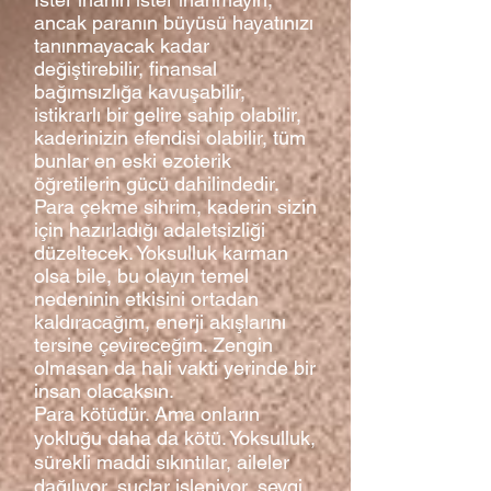
ancak paranın büyüsü hayatınızı
tanınmayacak kadar
değiştirebilir, finansal
bağımsızlığa kavuşabilir,
istikrarlı bir gelire sahip olabilir,
kaderinizin efendisi olabilir, tüm
bunlar en eski ezoterik
öğretilerin gücü dahilindedir.
Para çekme sihrim, kaderin sizin
için hazırladığı adaletsizliği
düzeltecek. Yoksulluk karman
olsa bile, bu olayın temel
nedeninin etkisini ortadan
kaldıracağım, enerji akışlarını
tersine çevireceğim. Zengin
olmasan da hali vakti yerinde bir
insan olacaksın.
Para kötüdür. Ama onların
yokluğu daha da kötü. Yoksulluk,
sürekli maddi sıkıntılar, aileler
dağılıyor, suçlar işleniyor, sevgi