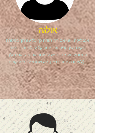
אולגה
אנג'ליקה, אני אסירת תודה לך על עזרתך בהסרת
נזקים ועין הרע. עוד יותר קל לי לחיות... מצב
התסכול חלף. כבר יש לי יותר אנרגיה, אני הולך
לעבודה יותר ברצון, לא שמתי לב לזה קודם))