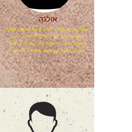
אולגה
אנג'ליקה, אני אסירת תודה לך על עזרתך בהסרת
הנזק ועין הרע. עוד יותר קל לי לחיות... מצב
התסכול חלף. כבר יש לי יותר אנרגיה, אני הולך
לעבודה יותר ברצון, לא שמתי לב לזה קודם))