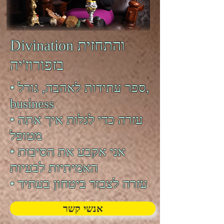
Divination והתחזית
בזפורוז'יה
• ספר עתידות לאהבה, גורל,
business
• עזרה כדי לגלות איך אתה
מטופל
• אני אקבע את הסיבות
האמיתיות לבעיות
• עזרה לצבור ביטחון בעתיד
אנשי קשר