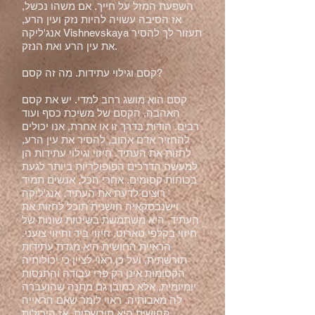
השפעת המזל על חייך. אם משהו נכשל,
אז הסיבה עשויה להיות נזק ועין הרע,
אנג'ליקה Vishnevskaya תעזור לך להסיר
את עין הרע ואת הנזק.
קסם וגילוי עתידות. מה זה קסם?
קסם הוא מושג רחב למדי. יש את קסם
האהבה, הקסם של משיכת כסף ועוד
רבים. הודות בדרך זו או אחרת, אנו יכולים
להחזיר אדם אהוב, להסיר את עין הרע,
לחזות את העתיד. חיזוי וגילוי עתידות הן
למעשה הדרכים הפופולריות ביותר לגעת
בכוחות קסומים. אחרי הכל, אנשים תמיד
רוצים לדעת את העתיד. אנג'ליקה
וישנבסקאיה חושנית תוכל לחזות את
העתיד, היא משתמשת בשיטות שונות של
חיזוי בקלפי טארוט, חיזוי ביד וחיזוי צועני.
הראיית החושית היא מגדת עתידות
תורשתית, ועל כן ראוי לציין כי יכולותיה
הקסומות אינן רק פרי עבודה והתנסות
יומיומית, אלא כמובן גם מתנה שהועברה
לה מאבותיה. ראוי לומר שאם הראייה
החושית היא תורשתית, אז היכולות