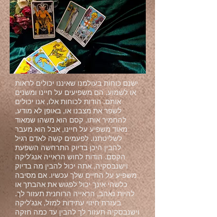
ישנם כוחות בעולמנו שאיננו יכולים לראות
או לשמוע. הם משפיעים על חיינו ומשנים
אותם. הודות לכוחות אלו, אנו יכולים
לשפר את מצבנו או, באופן לא מודע,
להחמיר אותו. קסם הוא משהו שמאוד
מאוד משפיע על חיינו, אבל הוא מעבר
לשליטתנו. לפעמים קשה לאדם רגיל
להבין היכן בדיוק התרחשה השפעת
הקסם. הודות לחוש הראייה אנג'ליקה
וישנבסקיה, אתה יכול להבין מה בדיוק
משפיע על החיים שלך עכשיו. אם מסיבה
כלשהי אינך יכול לפגוש את אהבתך או
להיות נאהב, הראייה הרוחנית תעזור לך.
בעזרת חיזוי עתידות למזל, אנג'ליקה
וישנבסקיה תעזור לך להבין עד כמה חזקה