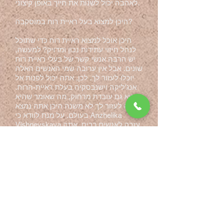
לאהבה יכול לשנות את חייך באופן קיצוני.
היכן למצוא בעל ראיית רוח במוסקבה?
היכן אוכל למצוא ראיית רוח כדי שתוכל
לנהל חיזוי עתידות נכון ומדויק? למעשה,
יש הרבה אנשי קשר של בעלי ראיית רוח
שונים. אבל אין ערובה שמי האנשים האלה
יוכלו לעזור לך. לכן, אתה יכול לפנות אל
אנג'ליקה וישנבסקיה בעלת ראיית-הרוח.
היא גם עובדת מרחוק, מה שאומר שהיא
יכולה לעזור לך לא משנה היכן אתה נמצא
בעולם. על מנת לוודא כי Anzhelika
Vishnevskaya עזרה לאנשים רבים, אתה
יכול לחפש ביקורות עליה בפורומים. על
ידי פתיחת כל פורום גדול על הבקשה
"ביקורות חשאיות" אתה יכול למצוא
סיפורים רבים שהסתיימו בסוף טוב
ואנג'ליקה וישנבסקיה עזרה לאנשים אלה.
כדי לוודא שהביקורות הללו הן מאנשים
אמיתיים, אתה יכול להגיב עליהן ולבקש
פרטים. בדרך כלל אנשים חולקים בקלות
את הפרטים של הסיפורים שלהם
ומייעצים לאנשי ראיית הרוח שעזרו להם.