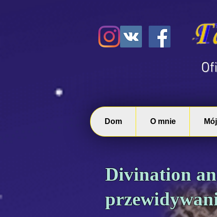
​O
Dom
O mnie
Mój
Divination a
przewidywani