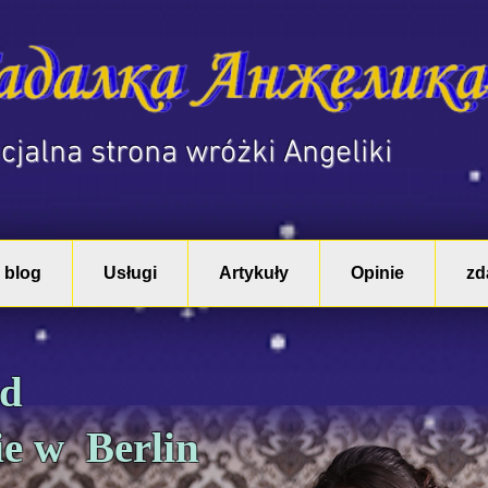
ficjalna strona wróżki Angeliki
 blog
Usługi
Artykuły
Opinie
zd
nd
e w Berlin