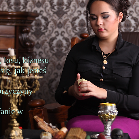
, losu, biznesu
ię, jak jesteś
przyczyny
fanie w