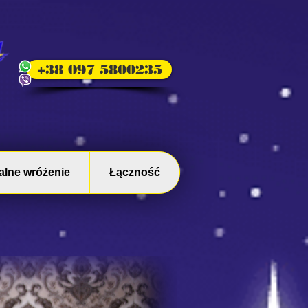
+38 097 5800235
alne wróżenie
Łączność