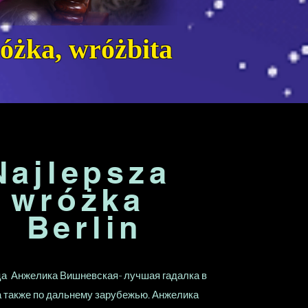
óżka, wróżbita
Najlepsza
wróżka
Berlin
а Анжелика Вишневская- лучшая гадалка в
 а также по дальнему зарубежью. Анжелика