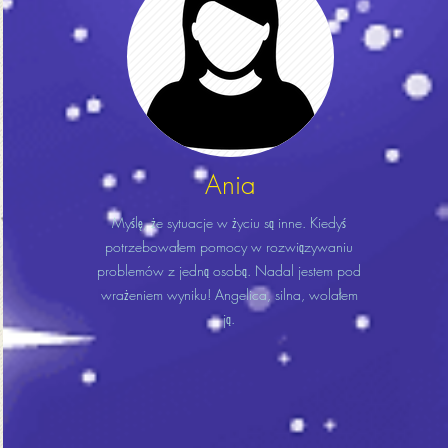
Ania
Myślę, że sytuacje w życiu są inne. Kiedyś
potrzebowałem pomocy w rozwiązywaniu
problemów z jedną osobą. Nadal jestem pod
wrażeniem wyniku! Angelica, silna, wolałem
ją.