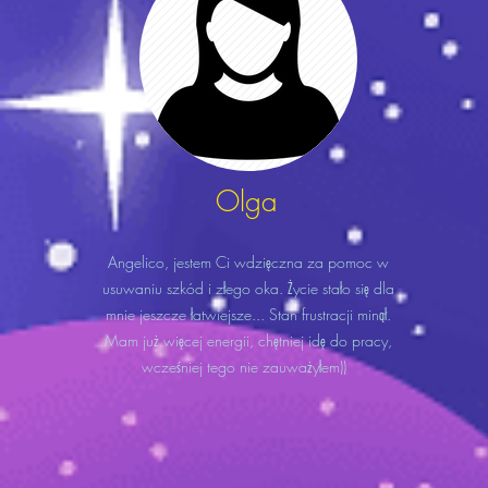
Olga
Angelico, jestem Ci wdzięczna za pomoc w
usuwaniu szkód i złego oka. Życie stało się dla
mnie jeszcze łatwiejsze... Stan frustracji minął.
Mam już więcej energii, chętniej idę do pracy,
wcześniej tego nie zauważyłem))