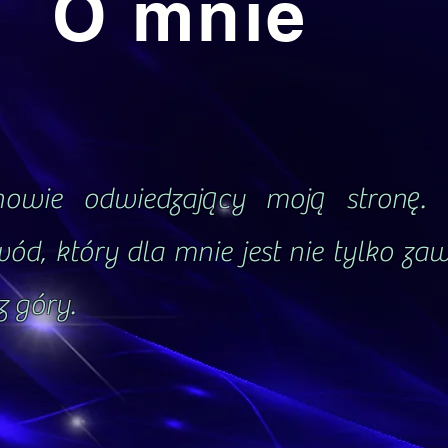
O mnie
owie odwiedzający moją stronę. 
wód, który dla mnie jest nie tylko z
z góry.