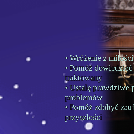
• Wróżenie z miłości
• Pomóż dowiedzieć s
traktowany
• Ustalę prawdziwe 
problemów
• Pomóż zdobyć zau
przyszłości