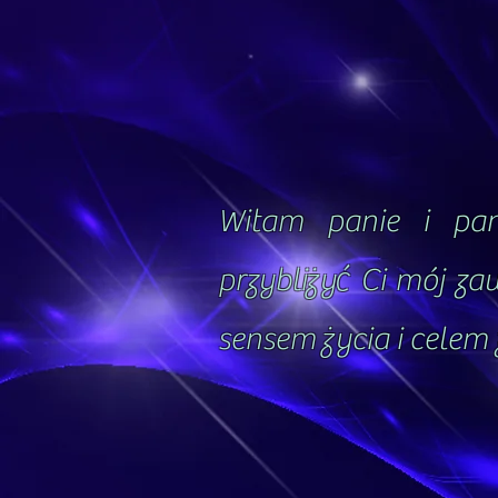
Witam panie i pan
przybliżyć Ci mój za
sensem życia i celem 