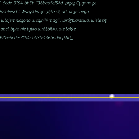
-5cde-3194-bb3b-136bad5cf58d_przez Cygana ze
Doshkeschi. Wszystko zaczęło się od wczesnego
 wtajemniczona w tajniki magii i wróżbiarstwa, wiele się
bci, była nie tylko wróżbitką, ale także
81905-5cde-3194- bb3b-136bad5cf58d_