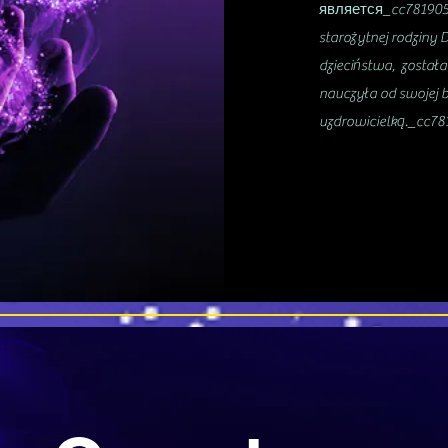
является_cc781905 
starożytnej rodziny 
dzieciństwa, została
nauczyła od swojej ba
uzdrowicielką._cc7