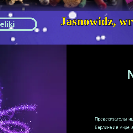
Jasnowidz, wr
liki
Предсказательниц
Берлине и в мире,