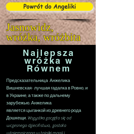
Powrót do Angeliki
Jasnowidz,
wróżka, wróżbita
Najlepsza
wróżka w
Równem
Предсказательница Анжелика
Вишневская- лучшая гадалка в Ровно, и
в Украине, а также по дальнему
зарубежью. Анжелика
является цыганкой из древнего рода
Дошкещи. Wszystko zaczęło się od
wczesnego dzieciństwa, została
wtajemniczona w tajniki magii i