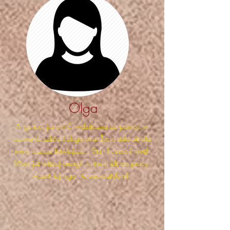
Olga
Angelico, jestem Ci wdzięczna za pomoc w
usuwaniu szkód i złego oka. Życie stało się dla
mnie jeszcze łatwiejsze... Stan frustracji minął.
Mam już więcej energii, chętniej idę do pracy,
wcześniej tego nie zauważyłem))