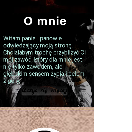
O mnie
Witam panie i panowie
odwiedzający moją stronę.
Chciałabym trochę przybliżyć Ci
mój zawód, który dla mnie jest
nie tylko zawodem, ale
głębokim sensem życia i celem
z góry.
Uczyć się więcej