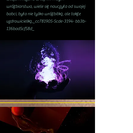
wróżbiarstwa, wiele się nauczyła od swojej
babci, była nie tylko wróżbitką, ale także
uzdrowicielką._cc781905-5cde-3194- bb3b-
136bad5cf58d_