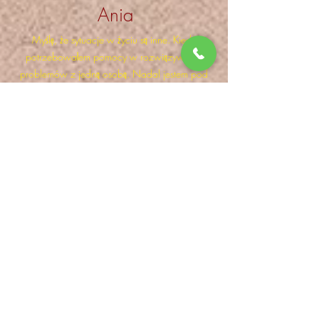
Ania
Myślę, że sytuacje w życiu są inne. Kiedyś
potrzebowałem pomocy w rozwiązywaniu
problemów z jedną osobą. Nadal jestem pod
wrażeniem wyniku! Angelica, silna, wolałem ją.
Forma odwrócona