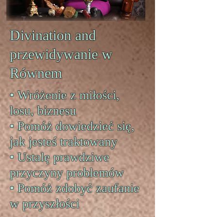
Divination and
przewidywanie w
Równem
• Wróżenie z miłości,
losu, biznesu
• Pomóż dowiedzieć się,
jak jesteś traktowany
• Ustalę prawdziwe
przyczyny problemów
• Pomóż zdobyć zaufanie
w przyszłości