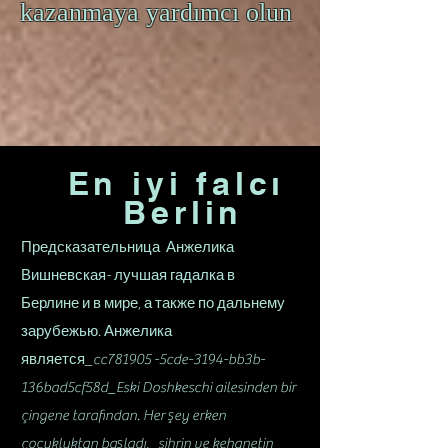
kazanmaya yardımcı olun
En iyi falcı
Berlin
Предсказательница Анжелика
Вишневская- лучшая гадалка в
Берлине и в мире, а также по дальнему
зарубежью. Анжелика
является_cc781905 -5cde-3194-bb3b-
136bad5cf58d_Eski Doshkeschi ailesinden bir
çingene tarafından. Her şey erken
çocukluktan başladı, sihrin ve kehanetin