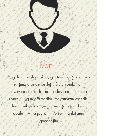
İvan
Angelica, haklısın. 4 ay geçti ve her şey tahmin
ettiğiniz gibi gerçekleşti. Durumumla ilgili
tavsiyende o kadar nazik davrandın ki, ona
uymayı uygun görmedim. Hayatınızın efendisi
olmak pek çok kişiye göründüğü kadar kolay
değildir. Ama şaşırdım. Ve seninle iletişime
geçeceğim