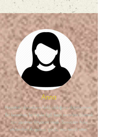
Anna
Hayattaki durumların farklı olduğunu düşünüyorum.
Bir keresinde bir kişiyle ilgili bazı sorunları çözmek
için yardıma ihtiyacım vardı. Sonuçtan hala
etkilendim! Angelica, güçlü, onu tercih ettim.