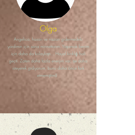
Olga
Angelica, hasarı ve nazarı gidermedeki
yardımın için sana minnettarım. Yaşamak benim
için daha da kolaylaştı... Hayal kırıklığı hali
geçti. Zaten daha fazla enerjim var, işe daha
isteyerek gidiyorum, bunu daha önce fark
etmemiştim))