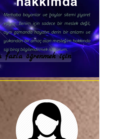
hakkımda
Merhaba bayanlar ve baylar sitemi ziyaret
ediyor. Benim için sadece bir meslek değil,
aynı zamanda hayatın derin bir anlamı ve
yukarıdan bir amaç olan mesleğim hakkında
sizi biraz bilgilendirmek istiyorum.
 fazla öğrenmek için