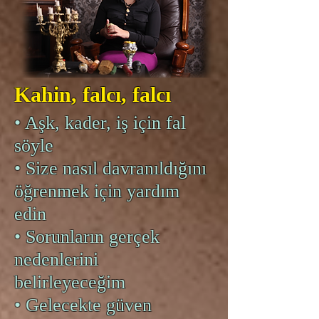
Kahin, falcı, falcı
• Aşk, kader, iş için fal
söyle
• Size nasıl davranıldığını
öğrenmek için yardım
edin
• Sorunların gerçek
nedenlerini
belirleyeceğim
• Gelecekte güven