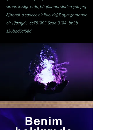
sırrına inisiye oldu, büyükannesinden çok şey
öğrendi, o sadece bir falcı değil aynı zamanda
bir şifacıydı._cc781905-5cde-3194- bb3b-
136bad5cf58d_
Benim